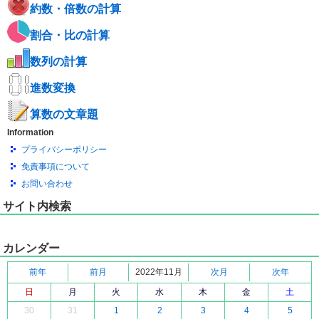
約数・倍数の計算
割合・比の計算
数列の計算
進数変換
算数の文章題
Information
プライバシーポリシー
免責事項について
お問い合わせ
サイト内検索
カレンダー
前年
前月
2022年11月
次月
次年
日
月
火
水
木
金
土
30
31
1
2
3
4
5