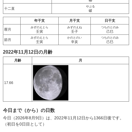
柳
やぶる
十二直
破
年干支
月干支
日干支
みずのえとら
みずのえね
つちのとのみ
暦月
壬寅
壬子
己巳
みずのえとら
かのとのい
つちのとのみ
節月
壬寅
辛亥
己巳
2022年11月12日の月齢
月齢
月
17.66
今日まで（から）の日数
今日（2026年8月9日）は、2022年11月12日から1366日後です。
（初日を0日目として）