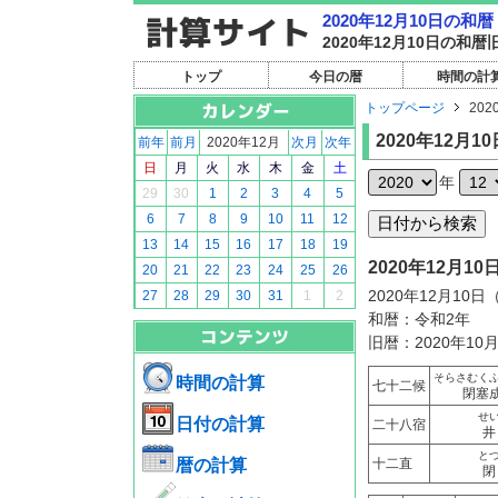
2020年12月10日の
2020年12月10日の
トップ
今日の暦
時間の計
トップページ
202
2020年12月10
前年
前月
2020年12月
次月
次年
日
月
火
水
木
金
土
年
29
30
1
2
3
4
5
6
7
8
9
10
11
12
13
14
15
16
17
18
19
2020年12月
20
21
22
23
24
25
26
2020年12月10
27
28
29
30
31
1
2
和暦：令和2年
旧暦：2020年10
そらさむく
時間の計算
七十二候
閉塞
せ
日付の計算
二十八宿
井
と
暦の計算
十二直
閉