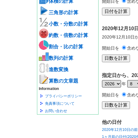
体積の計算
開始日を
含め
三角形の計算
小数・分数の計算
2020年12月
約数・倍数の計算
2020年12月10
割合・比の計算
開始日を
含め
数列の計算
進数変換
指定日から、20
算数の文章題
年
Information
開始日を
含め
プライバシーポリシー
免責事項について
お問い合わせ
他の日付
2020年12月10日の
1ヶ月前の日付(2020年