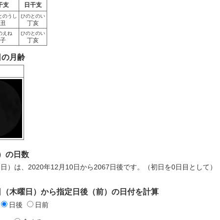
干支
日干支
とのうし
ひのとのい
丑
丁亥
のえね
ひのとのい
子
丁亥
0日の月齢
）の日数
8日）は、2020年12月10日から2067日後です。（初日を0日目として）
10日（木曜日）から指定日後（前）の日付を計算
日後
日前