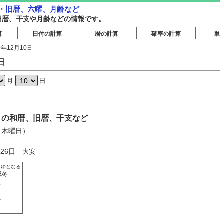
和暦・旧暦、六曜、月齢など
和暦旧暦、干支や月齢などの情報です。
算
日付の計算
暦の計算
確率の計算
単
0年12月10日
日
月
日
10日の和暦、旧暦、干支など
日（木曜日）
月26日 大安
ふゆとなる
成冬
い
づ