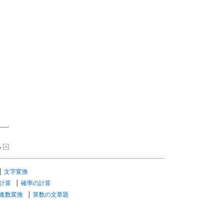
る
文字変換
計算
確率の計算
進数変換
算数の文章題