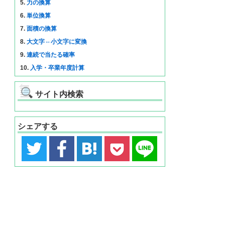
5.
力の換算
6.
単位換算
7.
面積の換算
8.
大文字⇔小文字に変換
9.
連続で当たる確率
10.
入学・卒業年度計算
サイト内検索
シェアする