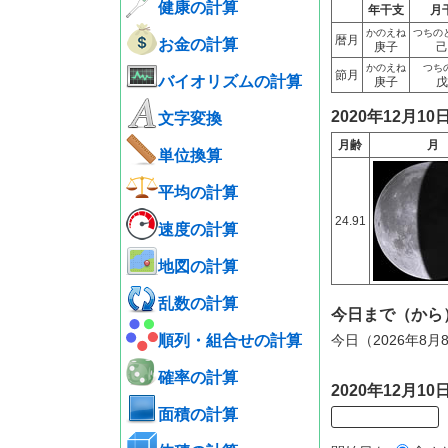
健康の計算
年干支
月
かのえね
つちの
暦月
お金の計算
庚子
己
かのえね
つち
節月
バイオリズムの計算
庚子
戊
2020年12月1
文字変換
月齢
月
単位換算
平均の計算
24.91
速度の計算
地図の計算
乱数の計算
今日まで（から
順列・組合せの計算
今日（2026年8月
確率の計算
2020年12月
面積の計算