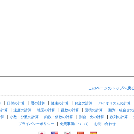
このページのトップへ戻
算
日付の計算
暦の計算
健康の計算
お金の計算
バイオリズムの計算
の計算
速度の計算
地図の計算
乱数の計算
面積の計算
順列・組合せの
計算
小数・分数の計算
約数・倍数の計算
割合・比の計算
数列の計算
プライバシーポリシー
免責事項について
お問い合わせ