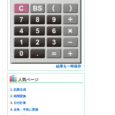
結果を一時保存
人気ページ
1.
乱数生成
2.
時間変換
3.
日付計算
4.
全角⇔半角に変換