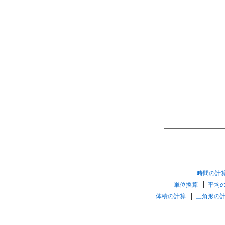
時間の計
単位換算
平均
体積の計算
三角形の