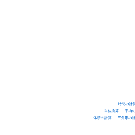
時間の計
単位換算
平均
体積の計算
三角形の