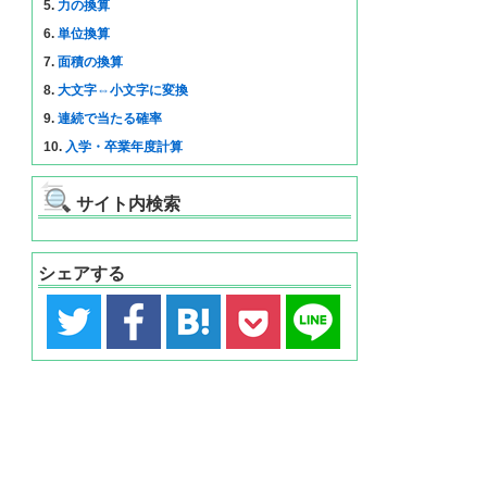
5.
力の換算
6.
単位換算
7.
面積の換算
8.
大文字⇔小文字に変換
9.
連続で当たる確率
10.
入学・卒業年度計算
サイト内検索
シェアする