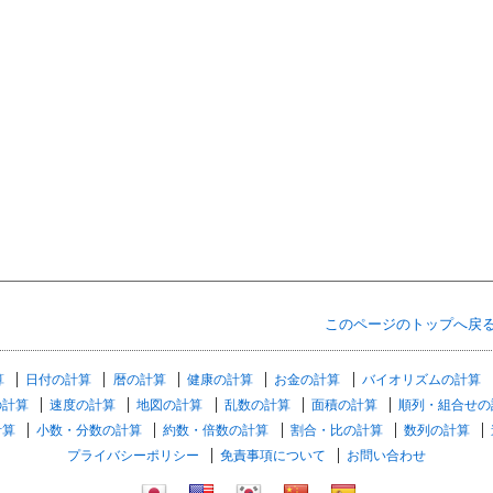
このページのトップへ戻
算
日付の計算
暦の計算
健康の計算
お金の計算
バイオリズムの計算
の計算
速度の計算
地図の計算
乱数の計算
面積の計算
順列・組合せの
計算
小数・分数の計算
約数・倍数の計算
割合・比の計算
数列の計算
プライバシーポリシー
免責事項について
お問い合わせ