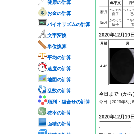
健康の計算
年干支
月
かのえね
つちの
暦月
お金の計算
庚子
己
かのえね
つち
節月
バイオリズムの計算
庚子
戊
2020年12月1
文字変換
月齢
月
単位換算
平均の計算
4.46
速度の計算
地図の計算
乱数の計算
今日まで（から
順列・組合せの計算
今日（2026年8月
確率の計算
2020年12月
面積の計算