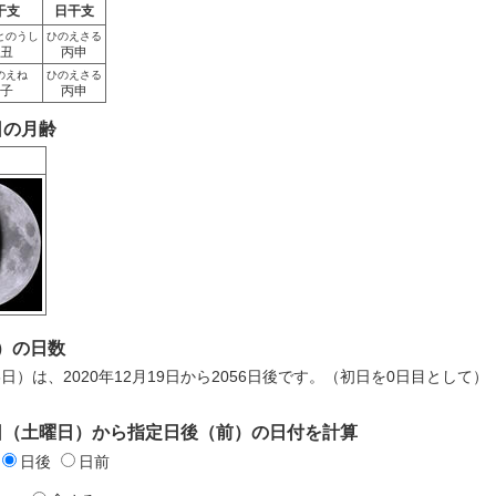
干支
日干支
とのうし
ひのえさる
丑
丙申
のえね
ひのえさる
子
丙申
9日の月齢
）の日数
6日）は、2020年12月19日から2056日後です。（初日を0日目として）
19日（土曜日）から指定日後（前）の日付を計算
日後
日前