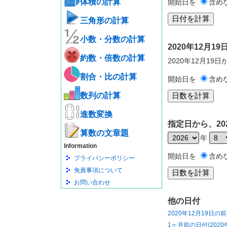
体積の計算
開始日を
含め
三角形の計算
小数・分数の計算
2020年12月
約数・倍数の計算
2020年12月19
割合・比の計算
開始日を
含め
数列の計算
進数変換
指定日から、20
算数の文章題
年
Information
開始日を
含め
プライバシーポリシー
免責事項について
お問い合わせ
他の日付
2020年12月19日の
1ヶ月前の日付(2020年