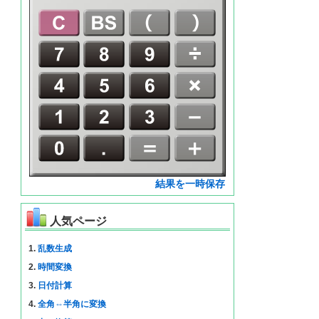
結果を一時保存
人気ページ
1.
乱数生成
2.
時間変換
3.
日付計算
4.
全角⇔半角に変換