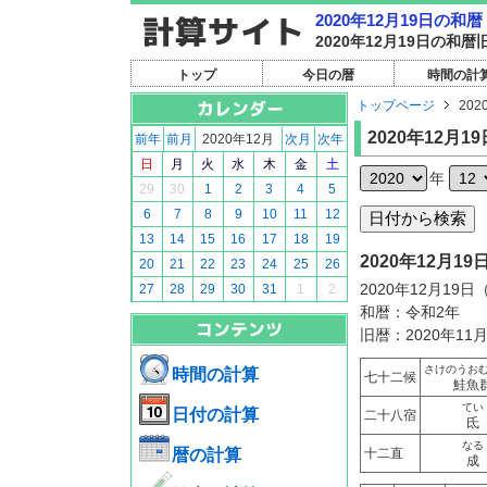
2020年12月19日の
2020年12月19日の
トップ
今日の暦
時間の計
トップページ
202
2020年12月19
前年
前月
2020年12月
次月
次年
日
月
火
水
木
金
土
年
29
30
1
2
3
4
5
6
7
8
9
10
11
12
13
14
15
16
17
18
19
2020年12月
20
21
22
23
24
25
26
2020年12月19
27
28
29
30
31
1
2
和暦：令和2年
旧暦：2020年11
さけのうお
時間の計算
七十二候
鮭魚
てい
日付の計算
二十八宿
氐
なる
暦の計算
十二直
成