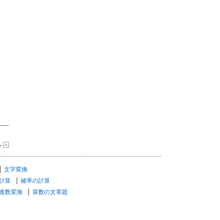
る
文字変換
計算
確率の計算
進数変換
算数の文章題