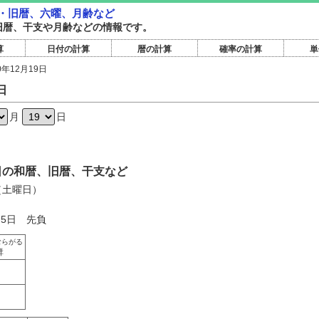
和暦・旧暦、六曜、月齢など
和暦旧暦、干支や月齢などの情報です。
算
日付の計算
暦の計算
確率の計算
単
0年12月19日
日
月
日
19日の和暦、旧暦、干支など
日（土曜日）
月5日 先負
むらがる
群