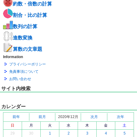
約数・倍数の計算
割合・比の計算
数列の計算
進数変換
算数の文章題
Information
プライバシーポリシー
免責事項について
お問い合わせ
サイト内検索
カレンダー
前年
前月
2020年12月
次月
次年
日
月
火
水
木
金
土
29
30
1
2
3
4
5