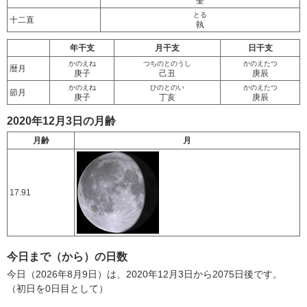
奎
とる
十二直
執
年干支
月干支
日干支
かのえね
つちのとのうし
かのえたつ
暦月
庚子
己丑
庚辰
かのえね
ひのとのい
かのえたつ
節月
庚子
丁亥
庚辰
2020年12月3日の月齢
月齢
月
17.91
今日まで（から）の日数
今日（2026年8月9日）は、2020年12月3日から2075日後です。
（初日を0日目として）