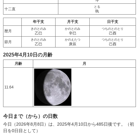
斗
とる
十二直
執
年干支
月干支
日干支
きのとのみ
かのとのみ
つちのとのとり
暦月
乙巳
辛巳
己酉
きのとのみ
かのえたつ
つちのとのとり
節月
乙巳
庚辰
己酉
2025年4月10日の月齢
月齢
月
11.64
今日まで（から）の日数
今日（2026年8月8日）は、2025年4月10日から485日後です。（初
日を0日目として）