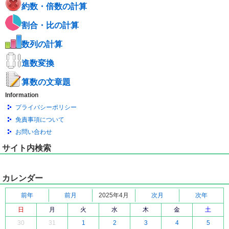
約数・倍数の計算
割合・比の計算
数列の計算
進数変換
算数の文章題
Information
プライバシーポリシー
免責事項について
お問い合わせ
サイト内検索
カレンダー
前年
前月
2025年4月
次月
次年
日
月
火
水
木
金
土
30
31
1
2
3
4
5