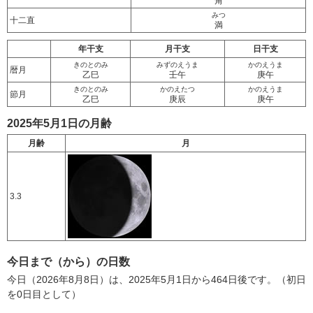
角
みつ
十二直
満
年干支
月干支
日干支
きのとのみ
みずのえうま
かのえうま
暦月
乙巳
壬午
庚午
きのとのみ
かのえたつ
かのえうま
節月
乙巳
庚辰
庚午
2025年5月1日の月齢
月齢
月
3.3
今日まで（から）の日数
今日（2026年8月8日）は、2025年5月1日から464日後です。（初日
を0日目として）