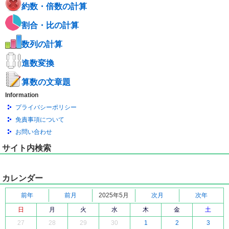
約数・倍数の計算
割合・比の計算
数列の計算
進数変換
算数の文章題
Information
プライバシーポリシー
免責事項について
お問い合わせ
サイト内検索
カレンダー
前年
前月
2025年5月
次月
次年
日
月
火
水
木
金
土
27
28
29
30
1
2
3