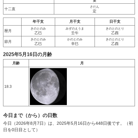
婁
さだん
十二直
定
年干支
月干支
日干支
きのとのみ
みずのえうま
きのとのとり
暦月
乙巳
壬午
乙酉
きのとのみ
かのとのみ
きのとのとり
節月
乙巳
辛巳
乙酉
2025年5月16日の月齢
月齢
月
18.3
今日まで（から）の日数
今日（2026年8月7日）は、2025年5月16日から448日後です。（初
日を0日目として）