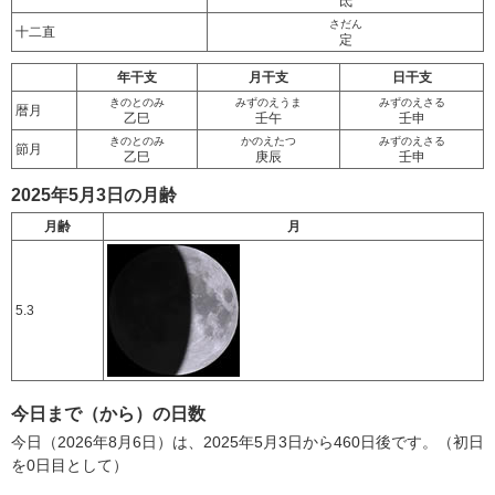
氐
さだん
十二直
定
年干支
月干支
日干支
きのとのみ
みずのえうま
みずのえさる
暦月
乙巳
壬午
壬申
きのとのみ
かのえたつ
みずのえさる
節月
乙巳
庚辰
壬申
2025年5月3日の月齢
月齢
月
5.3
今日まで（から）の日数
今日（2026年8月6日）は、2025年5月3日から460日後です。（初日
を0日目として）