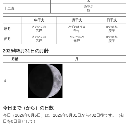
氐
あやぶ
十二直
危
年干支
月干支
日干支
きのとのみ
みずのえうま
かのえね
暦月
乙巳
壬午
庚子
きのとのみ
かのとのみ
かのえね
節月
乙巳
辛巳
庚子
2025年5月31日の月齢
月齢
月
4
今日まで（から）の日数
今日（2026年8月6日）は、2025年5月31日から432日後です。（初
日を0日目として）