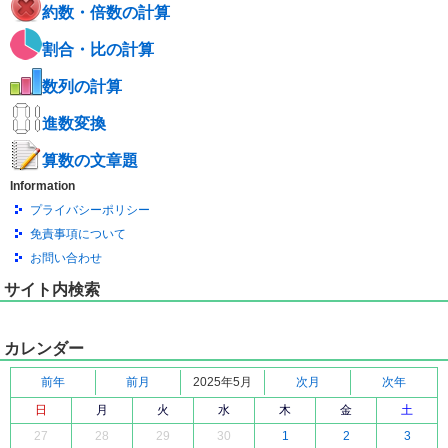
約数・倍数の計算
割合・比の計算
数列の計算
進数変換
算数の文章題
Information
プライバシーポリシー
免責事項について
お問い合わせ
サイト内検索
カレンダー
前年
前月
2025年5月
次月
次年
日
月
火
水
木
金
土
27
28
29
30
1
2
3