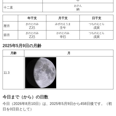
牛
おさん
十二直
納
年干支
月干支
日干支
きのとのみ
みずのえうま
つちのえとら
暦月
乙巳
壬午
戊寅
きのとのみ
かのとのみ
つちのえとら
節月
乙巳
辛巳
戊寅
2025年5月9日の月齢
月齢
月
11.3
今日まで（から）の日数
今日（2026年8月10日）は、2025年5月9日から458日後です。（初
日を0日目として）