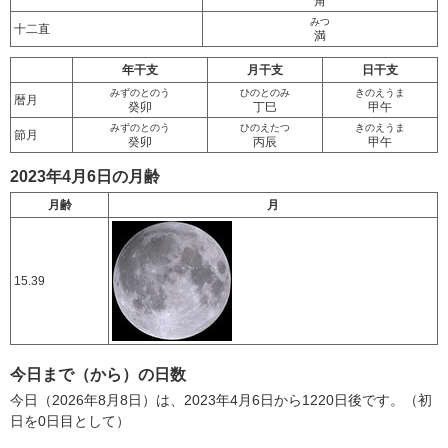
角
みつ
十二直
満
年干支
月干支
日干支
みずのとのう
ひのとのみ
きのえうま
暦月
癸卯
丁巳
甲午
みずのとのう
ひのえたつ
きのえうま
節月
癸卯
丙辰
甲午
2023年4月6日の月齢
月齢
月
15.39
今日まで（から）の日数
今日（2026年8月8日）は、2023年4月6日から1220日後です。（初
日を0日目として）