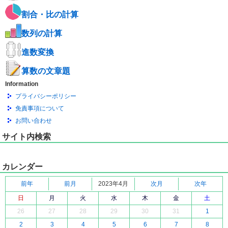
割合・比の計算
数列の計算
進数変換
算数の文章題
Information
プライバシーポリシー
免責事項について
お問い合わせ
サイト内検索
カレンダー
前年
前月
2023年4月
次月
次年
日
月
火
水
木
金
土
26
27
28
29
30
31
1
2
3
4
5
6
7
8