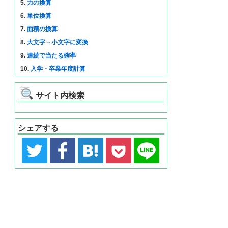
5.
力の換算
6.
単位換算
7.
面積の換算
8.
大文字⇔小文字に変換
9.
連続で当たる確率
10.
入学・卒業年度計算
サイト内検索
シェアする