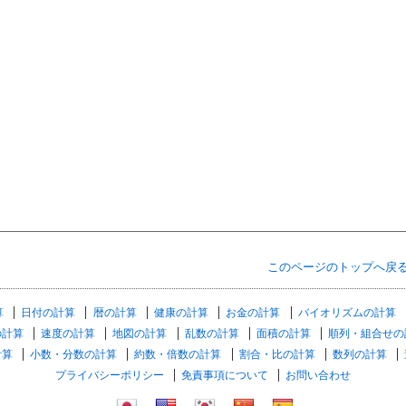
このページのトップへ戻
算
日付の計算
暦の計算
健康の計算
お金の計算
バイオリズムの計算
の計算
速度の計算
地図の計算
乱数の計算
面積の計算
順列・組合せの
計算
小数・分数の計算
約数・倍数の計算
割合・比の計算
数列の計算
プライバシーポリシー
免責事項について
お問い合わせ