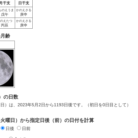
月干支
日干支
ちのえうま
かのえさる
戊午
庚申
のえたつ
かのえさる
丙辰
庚申
の月齢
）の日数
月7日）は、2023年5月2日から1193日後です。（初日を0日目として）
日（火曜日）から指定日後（前）の日付を計算
日後
日前