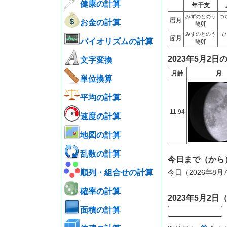
健康の計算
年干支
みずのとのう
つ
暦月
お金の計算
癸卯
みずのとのう
ひ
節月
バイオリズムの計算
癸卯
2023年5月2日
文字変換
月齢
月
単位換算
平均の計算
11.94
速度の計算
地図の計算
乱数の計算
今日まで（から
順列・組合せの計算
今日（2026年8
確率の計算
2023年5月2
面積の計算