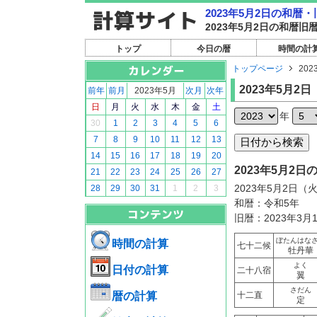
2023年5月2日の和暦
2023年5月2日の和暦
トップ
今日の暦
時間の計
トップページ
202
2023年5月2日
前年
前月
2023年5月
次月
次年
日
月
火
水
木
金
土
年
30
1
2
3
4
5
6
7
8
9
10
11
12
13
14
15
16
17
18
19
20
2023年5月2
21
22
23
24
25
26
27
2023年5月2日（
28
29
30
31
1
2
3
和暦：令和5年
旧暦：2023年3月
ぼたんはな
時間の計算
七十二候
牡丹華
よく
日付の計算
二十八宿
翼
さだん
暦の計算
十二直
定