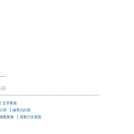
る
文字変換
計算
確率の計算
進数変換
算数の文章題