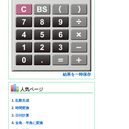
結果を一時保存
人気ページ
1.
乱数生成
2.
時間変換
3.
日付計算
4.
全角⇔半角に変換