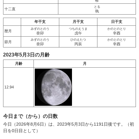
軫
とる
十二直
執
年干支
月干支
日干支
みずのとのう
つちのえうま
かのとのとり
暦月
癸卯
戊午
辛酉
みずのとのう
ひのえたつ
かのとのとり
節月
癸卯
丙辰
辛酉
2023年5月3日の月齢
月齢
月
12.94
今日まで（から）の日数
今日（2026年8月6日）は、2023年5月3日から1191日後です。（初
日を0日目として）