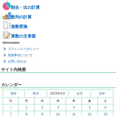
割合・比の計算
数列の計算
進数変換
算数の文章題
Information
プライバシーポリシー
免責事項について
お問い合わせ
サイト内検索
カレンダー
前年
前月
2023年5月
次月
次年
日
月
火
水
木
金
土
30
1
2
3
4
5
6
7
8
9
10
11
12
13