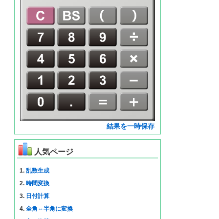
結果を一時保存
人気ページ
1.
乱数生成
2.
時間変換
3.
日付計算
4.
全角⇔半角に変換