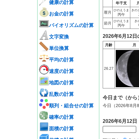
健康の計算
年干支
ひのえうま
きの
暦月
お金の計算
丙午
ひのえうま
き
節月
バイオリズムの計算
丙午
2026年6月12
文字変換
月齢
月
単位換算
平均の計算
26.27
速度の計算
地図の計算
乱数の計算
今日まで（から
順列・組合せの計算
今日（2026年8
確率の計算
2026年6月1
面積の計算