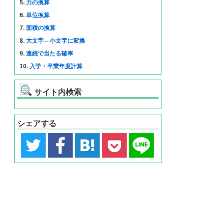
5.
力の換算
6.
単位換算
7.
面積の換算
8.
大文字⇔小文字に変換
9.
連続で当たる確率
10.
入学・卒業年度計算
サイト内検索
シェアする