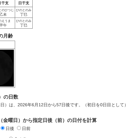
月干支
日干支
とのひつじ
ひのとのみ
乙未
丁巳
のえうま
ひのとのみ
甲午
丁巳
日の月齢
）の日数
月8日）は、2026年6月12日から57日後です。（初日を0日目として）
2日（金曜日）から指定日後（前）の日付を計算
日後
日前