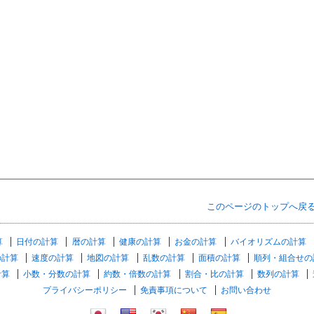
このページのトップへ戻
算
日付の計算
暦の計算
健康の計算
お金の計算
バイオリズムの計算
の計算
速度の計算
地図の計算
乱数の計算
面積の計算
順列・組合せの
計算
小数・分数の計算
約数・倍数の計算
割合・比の計算
数列の計算
プライバシーポリシー
免責事項について
お問い合わせ