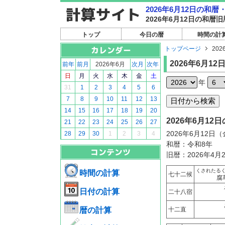
2026年6月12日の和
2026年6月12日の和
トップ
今日の暦
時間の計
トップページ
202
2026年6月12
前年
前月
2026年6月
次月
次年
日
月
火
水
木
金
土
年
31
1
2
3
4
5
6
7
8
9
10
11
12
13
14
15
16
17
18
19
20
2026年6月1
21
22
23
24
25
26
27
2026年6月12日
28
29
30
1
2
3
4
和暦：令和8年
旧暦：2026年4月
くされたる
時間の計算
七十二候
腐
日付の計算
二十八宿
暦の計算
十二直