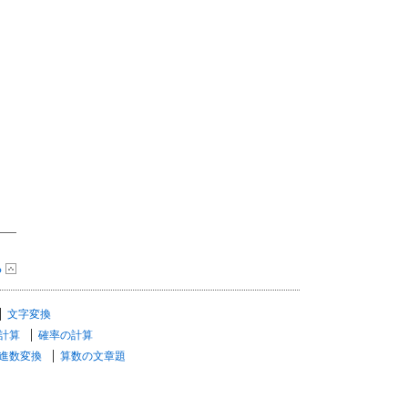
る
文字変換
計算
確率の計算
進数変換
算数の文章題