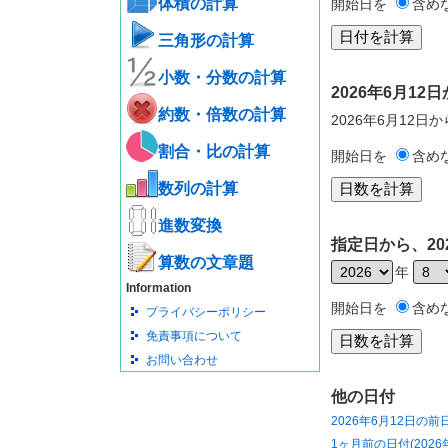
体積の計算
開始日を
含め
三角形の計算
小数・分数の計算
2026年6月1
約数・倍数の計算
2026年6月12日
割合・比の計算
開始日を
含め
数列の計算
進数変換
指定日から、20
算数の文章題
年
Information
開始日を
含め
プライバシーポリシー
免責事項について
お問い合わせ
他の日付
2026年6月12日の前
1ヶ月前の日付(2026