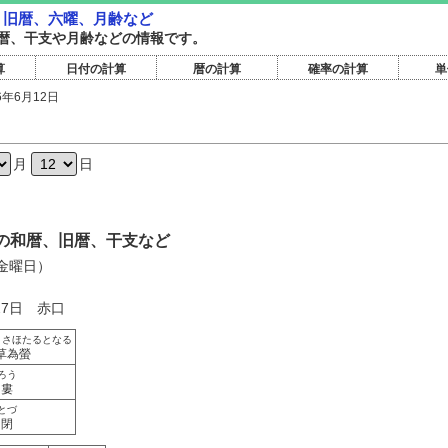
暦・旧暦、六曜、月齢など
暦旧暦、干支や月齢などの情報です。
算
日付の計算
暦の計算
確率の計算
単
6年6月12日
日
月
日
2日の和暦、旧暦、干支など
（金曜日）
27日 赤口
くさほたるとなる
草為螢
ろう
婁
とづ
閉