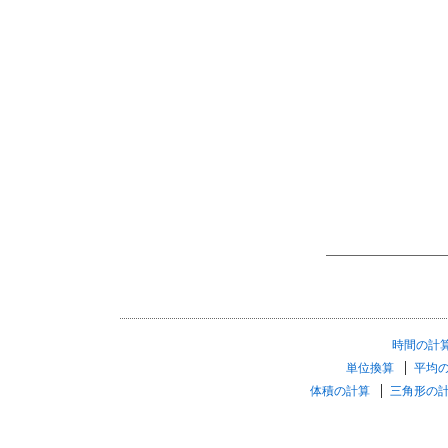
時間の計
単位換算
平均
体積の計算
三角形の