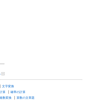
る
文字変換
計算
確率の計算
進数変換
算数の文章題