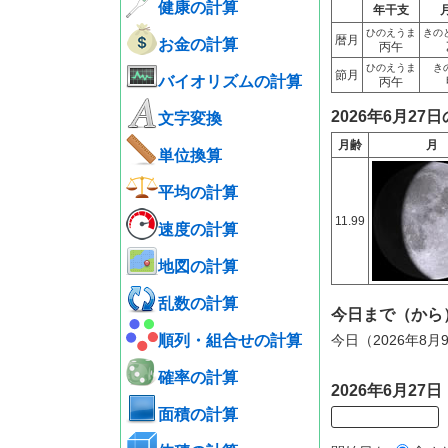
健康の計算
年干支
ひのえうま
きの
暦月
お金の計算
丙午
ひのえうま
き
節月
バイオリズムの計算
丙午
2026年6月27
文字変換
月齢
月
単位換算
平均の計算
11.99
速度の計算
地図の計算
乱数の計算
今日まで（から
順列・組合せの計算
今日（2026年8
確率の計算
2026年6月2
面積の計算