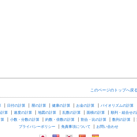
このページのトップへ戻
算
日付の計算
暦の計算
健康の計算
お金の計算
バイオリズムの計算
の計算
速度の計算
地図の計算
乱数の計算
面積の計算
順列・組合せの
計算
小数・分数の計算
約数・倍数の計算
割合・比の計算
数列の計算
プライバシーポリシー
免責事項について
お問い合わせ