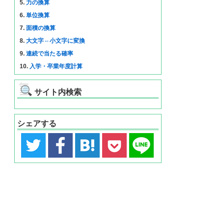
5.
力の換算
6.
単位換算
7.
面積の換算
8.
大文字⇔小文字に変換
9.
連続で当たる確率
10.
入学・卒業年度計算
サイト内検索
シェアする