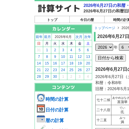
2026年6月27日の和
2026年6月27日の和
トップ
今日の暦
時間の計
トップページ
202
2026年6月27
前年
前月
2026年6月
次月
次年
日
月
火
水
木
金
土
年
31
1
2
3
4
5
6
7
8
9
10
11
12
13
14
15
16
17
18
19
20
2026年6月2
21
22
23
24
25
26
27
2026年6月27日
28
29
30
1
2
3
4
和暦：令和8年
旧暦：2026年5月
あやめはな
時間の計算
七十二候
菖蒲華
てい
日付の計算
二十八宿
氐
みつ
暦の計算
十二直
満