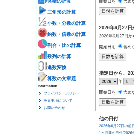
体積の計算
開始日を
含め
三角形の計算
小数・分数の計算
2026年6月2
約数・倍数の計算
2026年6月27日
割合・比の計算
開始日を
含め
数列の計算
進数変換
指定日から、20
算数の文章題
年
Information
開始日を
含め
プライバシーポリシー
免責事項について
お問い合わせ
他の日付
2026年6月27日の前
1ヶ月前の日付(2026