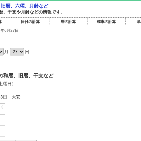
暦・旧暦、六曜、月齢など
暦旧暦、干支や月齢などの情報です。
算
日付の計算
暦の計算
確率の計算
単
6年6月27日
日
月
日
7日の和暦、旧暦、干支など
（土曜日）
13日 大安
さく