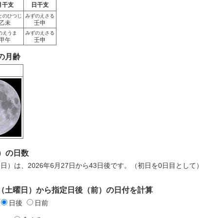
月干支
日干支
とのひつじ
みずのえさる
乙未
壬申
のえうま
みずのえさる
甲午
壬申
日の月齢
）の日数
月9日）は、2026年6月27日から43日後です。（初日を0日目として）
7日（土曜日）から指定日後（前）の日付を計算
日後
日前