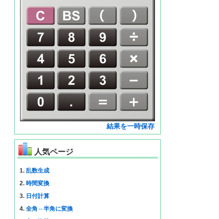
結果を一時保存
人気ページ
1.
乱数生成
2.
時間変換
3.
日付計算
4.
全角⇔半角に変換