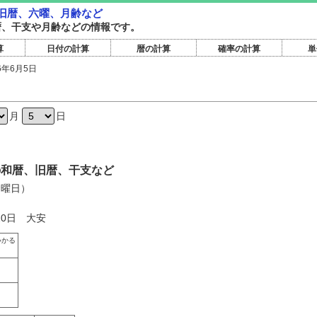
・旧暦、六曜、月齢など
旧暦、干支や月齢などの情報です。
算
日付の計算
暦の計算
確率の計算
単
6年6月5日
月
日
日の和暦、旧暦、干支など
金曜日）
20日 大安
いかる