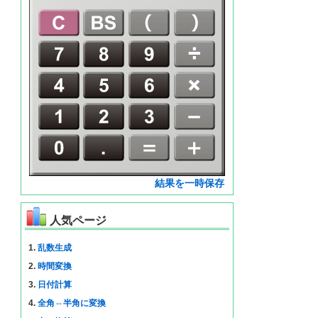
結果を一時保存
人気ページ
1.
乱数生成
2.
時間変換
3.
日付計算
4.
全角⇔半角に変換