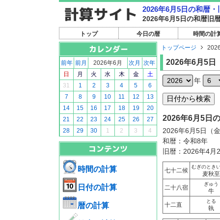
2026年6月5日の和暦
2026年6月5日の和暦
トップ
今日の暦
時間の計
トップページ
202
2026年6月5日
前年
前月
2026年6月
次月
次年
日
月
火
水
木
金
土
年
31
1
2
3
4
5
6
7
8
9
10
11
12
13
14
15
16
17
18
19
20
2026年6月5
21
22
23
24
25
26
27
2026年6月5日（
28
29
30
1
2
3
4
和暦：令和8年
旧暦：2026年4月
むぎのとき
時間の計算
七十二候
麦秋至
ぎゅう
日付の計算
二十八宿
牛
とる
暦の計算
十二直
執