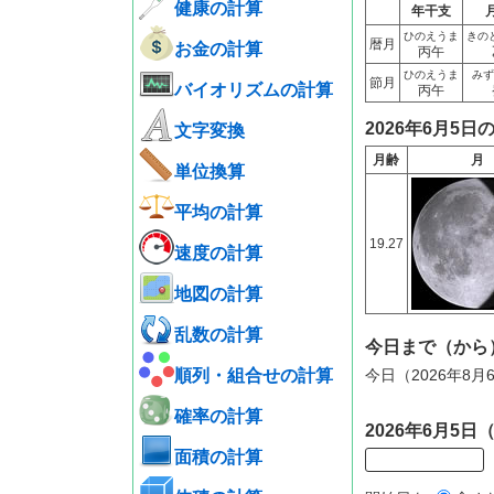
健康の計算
年干支
ひのえうま
きの
暦月
お金の計算
丙午
ひのえうま
みず
節月
バイオリズムの計算
丙午
2026年6月5日
文字変換
月齢
月
単位換算
平均の計算
19.27
速度の計算
地図の計算
乱数の計算
今日まで（から
順列・組合せの計算
今日（2026年8
確率の計算
2026年6月5
面積の計算