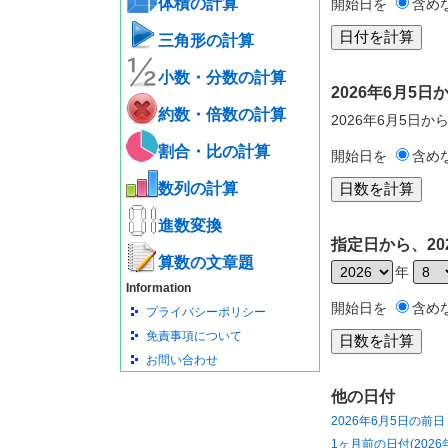
体積の計算
開始日を
含め
三角形の計算
小数・分数の計算
2026年6月5
約数・倍数の計算
2026年6月5日か
割合・比の計算
開始日を
含め
数列の計算
進数変換
指定日から、20
算数の文章題
年
Information
開始日を
含め
プライバシーポリシー
免責事項について
お問い合わせ
他の日付
2026年6月5日の前日
1ヶ月前の日付(2026