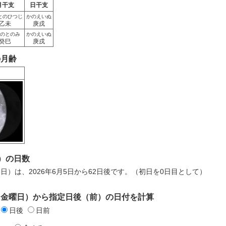
月干支
日干支
とのひつじ
かのえいぬ
乙未
庚戌
のとのみ
かのえいぬ
癸巳
庚戌
の月齢
）の日数
月6日）は、2026年6月5日から62日後です。（初日を0日目として）
日（金曜日）から指定日後（前）の日付を計算
日後
日前