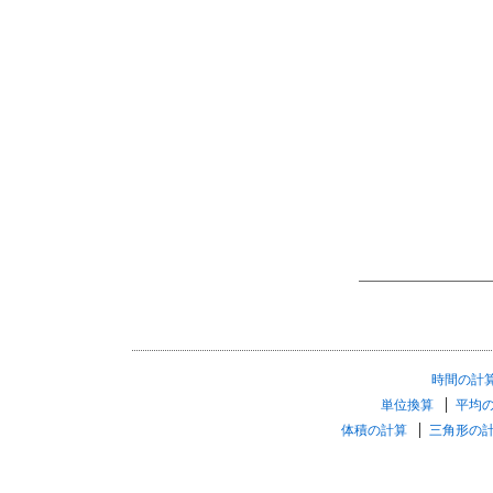
時間の計
単位換算
平均
体積の計算
三角形の