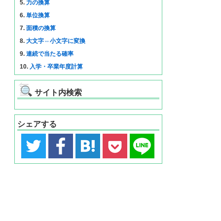
5.
力の換算
6.
単位換算
7.
面積の換算
8.
大文字⇔小文字に変換
9.
連続で当たる確率
10.
入学・卒業年度計算
サイト内検索
シェアする