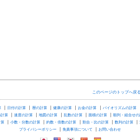
このページのトップへ戻
算
日付の計算
暦の計算
健康の計算
お金の計算
バイオリズムの計算
の計算
速度の計算
地図の計算
乱数の計算
面積の計算
順列・組合せの
計算
小数・分数の計算
約数・倍数の計算
割合・比の計算
数列の計算
プライバシーポリシー
免責事項について
お問い合わせ