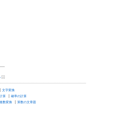
る
文字変換
計算
確率の計算
進数変換
算数の文章題