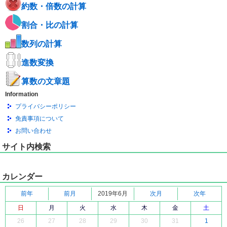
約数・倍数の計算
割合・比の計算
数列の計算
進数変換
算数の文章題
Information
プライバシーポリシー
免責事項について
お問い合わせ
サイト内検索
カレンダー
前年
前月
2019年6月
次月
次年
日
月
火
水
木
金
土
26
27
28
29
30
31
1