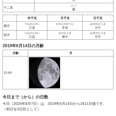
牛
たつ
十二直
建
年干支
月干支
日干支
つちのとのい
かのとのひつじ
みずのえうま
暦月
己亥
辛未
壬午
つちのとのい
かのえうま
みずのえうま
節月
己亥
庚午
壬午
2019年6月14日の月齢
月齢
月
10.69
今日まで（から）の日数
今日（2026年8月7日）は、2019年6月14日から2611日後です。
（初日を0日目として）