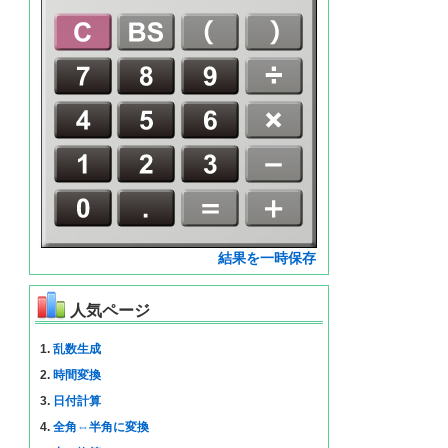
結果を一時保存
人気ページ
1.
乱数生成
2.
時間変換
3.
日付計算
4.
全角⇔半角に変換