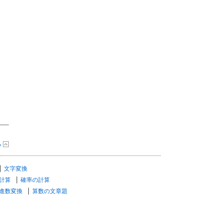
る
文字変換
計算
確率の計算
進数変換
算数の文章題