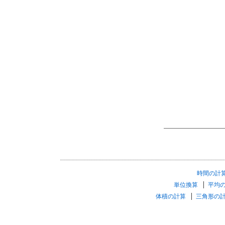
時間の計
単位換算
平均
体積の計算
三角形の