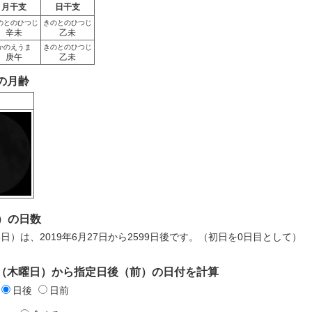
月干支
日干支
のとのひつじ
きのとのひつじ
辛未
乙未
かのえうま
きのとのひつじ
庚午
乙未
日の月齢
）の日数
8日）は、2019年6月27日から2599日後です。（初日を0日目として）
7日（木曜日）から指定日後（前）の日付を計算
日後
日前