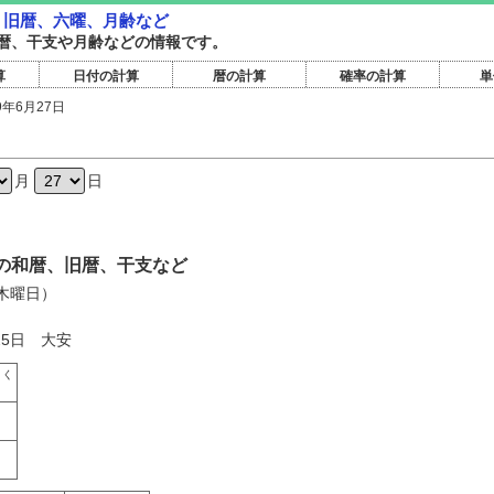
暦・旧暦、六曜、月齢など
暦旧暦、干支や月齢などの情報です。
算
日付の計算
暦の計算
確率の計算
単
9年6月27日
日
月
日
7日の和暦、旧暦、干支など
（木曜日）
25日 大安
さく