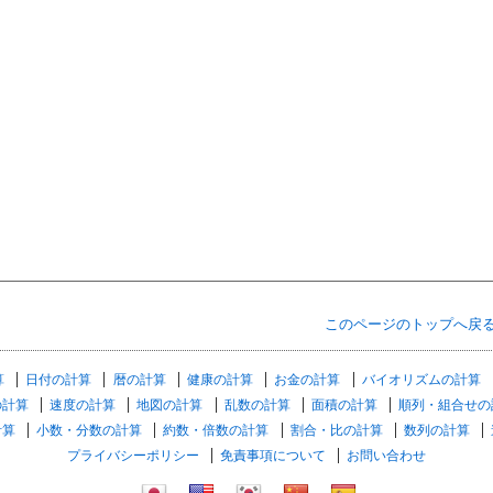
このページのトップへ戻
算
日付の計算
暦の計算
健康の計算
お金の計算
バイオリズムの計算
の計算
速度の計算
地図の計算
乱数の計算
面積の計算
順列・組合せの
計算
小数・分数の計算
約数・倍数の計算
割合・比の計算
数列の計算
プライバシーポリシー
免責事項について
お問い合わせ