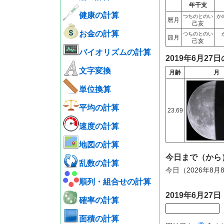
年干支
健康の計算
つちのとのい
か
暦月
己亥
お金の計算
つちのとのい
節月
己亥
バイオリズムの計算
2019年6月27
文字変換
月齢
月
単位換算
平均の計算
23.69
速度の計算
地図の計算
今日まで（から
乱数の計算
今日（2026年8月
順列・組合せの計算
2019年6月2
確率の計算
面積の計算