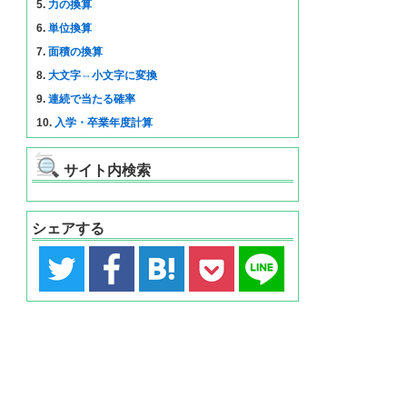
5.
力の換算
6.
単位換算
7.
面積の換算
8.
大文字⇔小文字に変換
9.
連続で当たる確率
10.
入学・卒業年度計算
サイト内検索
シェアする