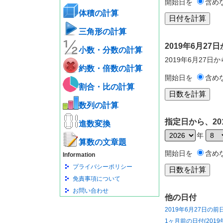
開始日を
含め
体積の計算
三角形の計算
2019年6月2
小数・分数の計算
2019年6月27日
約数・倍数の計算
開始日を
含め
割合・比の計算
数列の計算
指定日から、20
進数変換
年
算数の文章題
開始日を
含め
Information
プライバシーポリシー
免責事項について
お問い合わせ
他の日付
2019年6月27日の前
1ヶ月前の日付(2019