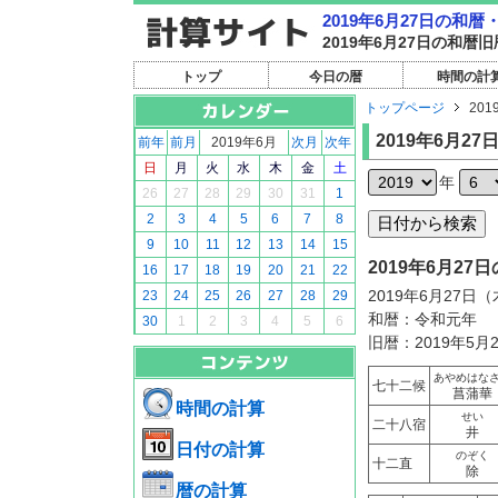
2019年6月27日の和
2019年6月27日の和
トップ
今日の暦
時間の計
トップページ
201
2019年6月27
前年
前月
2019年6月
次月
次年
日
月
火
水
木
金
土
年
26
27
28
29
30
31
1
2
3
4
5
6
7
8
9
10
11
12
13
14
15
2019年6月2
16
17
18
19
20
21
22
2019年6月27日
23
24
25
26
27
28
29
和暦：令和元年
30
1
2
3
4
5
6
旧暦：2019年5月
あやめはな
七十二候
菖蒲華
時間の計算
せい
二十八宿
井
日付の計算
のぞく
十二直
除
暦の計算