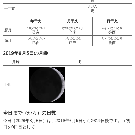
軫
さだん
十二直
定
年干支
月干支
日干支
つちのとのい
かのとのひつじ
みずのとのとり
暦月
己亥
辛未
癸酉
つちのとのい
つちのとのみ
みずのとのとり
節月
己亥
己巳
癸酉
2019年6月5日の月齢
月齢
月
1.69
今日まで（から）の日数
今日（2026年8月6日）は、2019年6月5日から2619日後です。（初
日を0日目として）