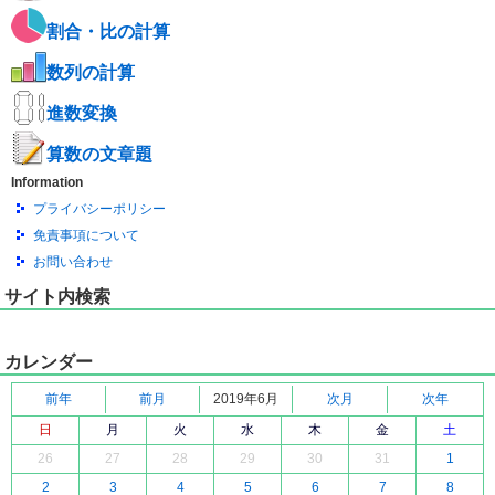
割合・比の計算
数列の計算
進数変換
算数の文章題
Information
プライバシーポリシー
免責事項について
お問い合わせ
サイト内検索
カレンダー
前年
前月
2019年6月
次月
次年
日
月
火
水
木
金
土
26
27
28
29
30
31
1
2
3
4
5
6
7
8