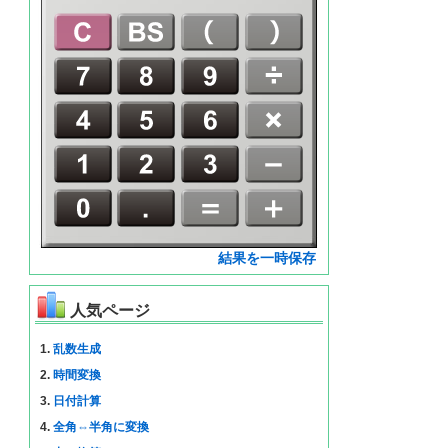
結果を一時保存
人気ページ
1.
乱数生成
2.
時間変換
3.
日付計算
4.
全角⇔半角に変換