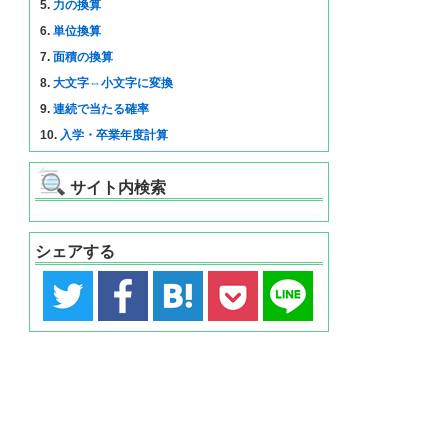
5.
力の換算
6.
単位換算
7.
面積の換算
8.
大文字⇔小文字に変換
9.
連続で当たる確率
10.
入学・卒業年度計算
サイト内検索
シェアする