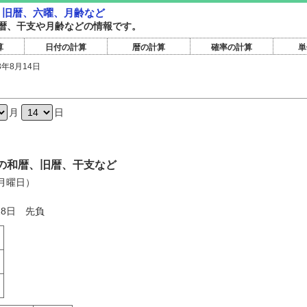
暦・旧暦、六曜、月齢など
暦旧暦、干支や月齢などの情報です。
算
日付の計算
暦の計算
確率の計算
単
3年8月14日
日
月
日
4日の和暦、旧暦、干支など
（月曜日）
28日 先負
く