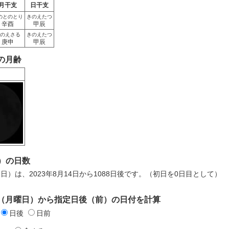
月干支
日干支
のとのとり
きのえたつ
辛酉
甲辰
のえさる
きのえたつ
庚申
甲辰
日の月齢
）の日数
6日）は、2023年8月14日から1088日後です。（初日を0日目として）
4日（月曜日）から指定日後（前）の日付を計算
日後
日前