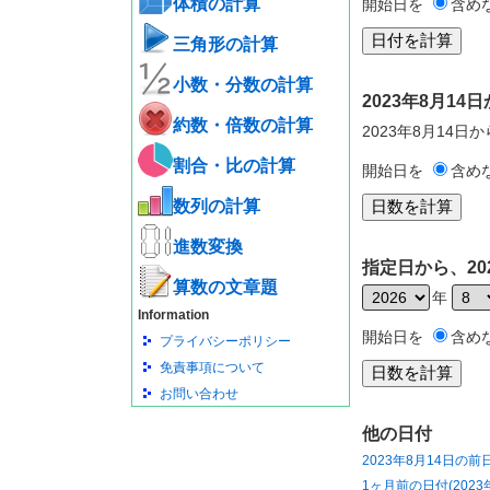
体積の計算
開始日を
含め
三角形の計算
小数・分数の計算
2023年8月1
約数・倍数の計算
2023年8月14日
割合・比の計算
開始日を
含め
数列の計算
進数変換
指定日から、20
算数の文章題
年
Information
開始日を
含め
プライバシーポリシー
免責事項について
お問い合わせ
他の日付
2023年8月14日の前
1ヶ月前の日付(2023