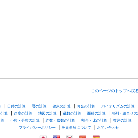
このページのトップへ戻
算
日付の計算
暦の計算
健康の計算
お金の計算
バイオリズムの計算
の計算
速度の計算
地図の計算
乱数の計算
面積の計算
順列・組合せの
計算
小数・分数の計算
約数・倍数の計算
割合・比の計算
数列の計算
プライバシーポリシー
免責事項について
お問い合わせ