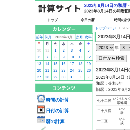
2023年8月14日の和
2023年8月14日の和
トップ
今日の暦
時間の計
トップページ
202
2023年8月14
前年
前月
2023年8月
次月
次年
日
月
火
水
木
金
土
年
30
31
1
2
3
4
5
6
7
8
9
10
11
12
13
14
15
16
17
18
19
2023年8月1
20
21
22
23
24
25
26
2023年8月14日
27
28
29
30
31
1
2
和暦：令和5年
旧暦：2023年6月
ひぐらしな
時間の計算
七十二候
寒蝉鳴
ひつ
日付の計算
二十八宿
畢
なる
暦の計算
十二直
成