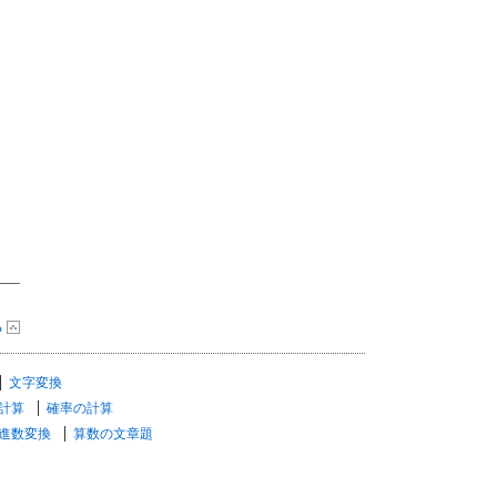
る
文字変換
計算
確率の計算
進数変換
算数の文章題