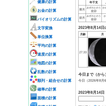
健康の計算
年干支
みずのとのう
か
暦月
お金の計算
癸卯
みずのとのう
か
節月
バイオリズムの計算
癸卯
2023年8月14
文字変換
月齢
月
単位換算
平均の計算
27.33
速度の計算
地図の計算
乱数の計算
今日まで（から
順列・組合せの計算
今日（2026年8月
確率の計算
2023年8月1
面積の計算