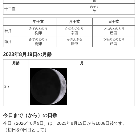
柳
のぞく
十二直
除
年干支
月干支
日干支
みずのとのう
かのとのとり
つちのとのとり
暦月
癸卯
辛酉
己酉
みずのとのう
かのえさる
つちのとのとり
節月
癸卯
庚申
己酉
2023年8月19日の月齢
月齢
月
2.7
今日まで（から）の日数
今日（2026年8月9日）は、2023年8月19日から1086日後です。
（初日を0日目として）