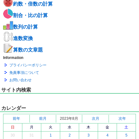
約数・倍数の計算
割合・比の計算
数列の計算
進数変換
算数の文章題
Information
プライバシーポリシー
免責事項について
お問い合わせ
サイト内検索
カレンダー
前年
前月
2023年8月
次月
次年
日
月
火
水
木
金
土
30
31
1
2
3
4
5