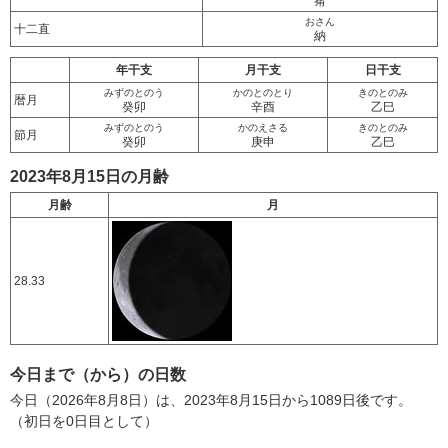
觜
おさん
十二直
納
年干支
月干支
日干支
みずのとのう
かのとのとり
きのとのみ
暦月
癸卯
辛酉
乙巳
みずのとのう
かのえさる
きのとのみ
節月
癸卯
庚申
乙巳
2023年8月15日の月齢
月齢
月
28.33
今日まで（から）の日数
今日（2026年8月8日）は、2023年8月15日から1089日後です。
（初日を0日目として）