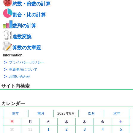
約数・倍数の計算
割合・比の計算
数列の計算
進数変換
算数の文章題
Information
プライバシーポリシー
免責事項について
お問い合わせ
サイト内検索
カレンダー
前年
前月
2023年8月
次月
次年
日
月
火
水
木
金
土
30
31
1
2
3
4
5