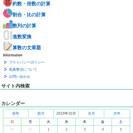
約数・倍数の計算
割合・比の計算
数列の計算
進数変換
算数の文章題
Information
プライバシーポリシー
免責事項について
お問い合わせ
サイト内検索
カレンダー
前年
前月
2019年10月
次月
次年
日
月
火
水
木
金
土
29
30
1
2
3
4
5