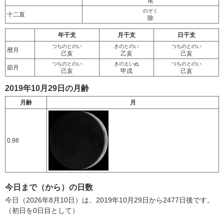
尾
のぞく
十二直
除
年干支
月干支
日干支
つちのとのい
きのとのい
つちのとのい
暦月
己亥
乙亥
己亥
つちのとのい
きのえいぬ
つちのとのい
節月
己亥
甲戌
己亥
2019年10月29日の月齢
月齢
月
0.98
今日まで（から）の日数
今日（2026年8月10日）は、2019年10月29日から2477日後です。
（初日を0日目として）