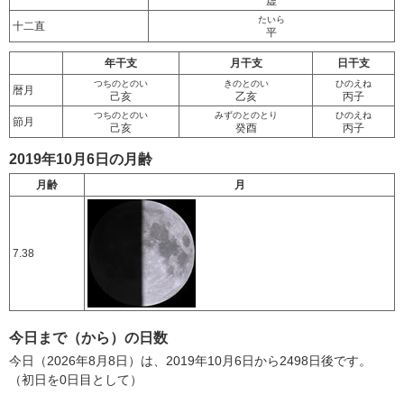
虚
たいら
十二直
平
年干支
月干支
日干支
つちのとのい
きのとのい
ひのえね
暦月
己亥
乙亥
丙子
つちのとのい
みずのとのとり
ひのえね
節月
己亥
癸酉
丙子
2019年10月6日の月齢
月齢
月
7.38
今日まで（から）の日数
今日（2026年8月8日）は、2019年10月6日から2498日後です。
（初日を0日目として）