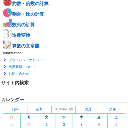
約数・倍数の計算
割合・比の計算
数列の計算
進数変換
算数の文章題
Information
プライバシーポリシー
免責事項について
お問い合わせ
サイト内検索
カレンダー
前年
前月
2019年10月
次月
次年
日
月
火
水
木
金
土
29
30
1
2
3
4
5