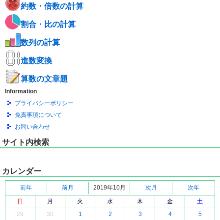
約数・倍数の計算
割合・比の計算
数列の計算
進数変換
算数の文章題
Information
プライバシーポリシー
免責事項について
お問い合わせ
サイト内検索
カレンダー
前年
前月
2019年10月
次月
次年
日
月
火
水
木
金
土
29
30
1
2
3
4
5