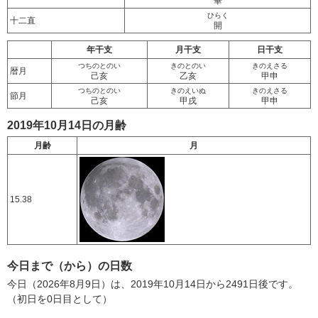
畢
ひらく
十二直
開
年干支
月干支
日干支
つちのとのい
きのとのい
きのえさる
暦月
己亥
乙亥
甲申
つちのとのい
きのえいぬ
きのえさる
節月
己亥
甲戌
甲申
2019年10月14日の月齢
月齢
月
15.38
今日まで（から）の日数
今日（2026年8月9日）は、2019年10月14日から2491日後です。
（初日を0日目として）