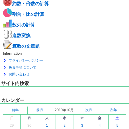
約数・倍数の計算
割合・比の計算
数列の計算
進数変換
算数の文章題
Information
プライバシーポリシー
免責事項について
お問い合わせ
サイト内検索
カレンダー
前年
前月
2019年10月
次月
次年
日
月
火
水
木
金
土
29
30
1
2
3
4
5