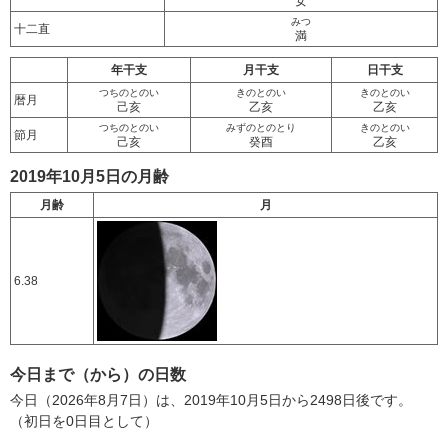
女
みつ
十二直
満
年干支
月干支
日干支
つちのとのい
きのとのい
きのとのい
暦月
己亥
乙亥
乙亥
つちのとのい
みずのとのとり
きのとのい
節月
己亥
癸酉
乙亥
2019年10月5日の月齢
月齢
月
6.38
今日まで（から）の日数
今日（2026年8月7日）は、2019年10月5日から2498日後です。
（初日を0日目として）