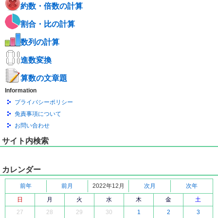
約数・倍数の計算
割合・比の計算
数列の計算
進数変換
算数の文章題
Information
プライバシーポリシー
免責事項について
お問い合わせ
サイト内検索
カレンダー
前年
前月
2022年12月
次月
次年
日
月
火
水
木
金
土
27
28
29
30
1
2
3