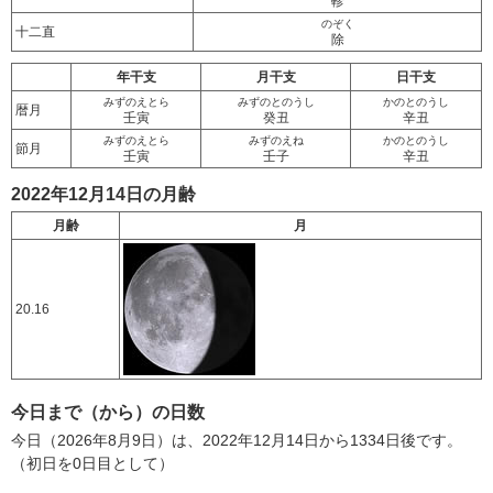
軫
のぞく
十二直
除
年干支
月干支
日干支
みずのえとら
みずのとのうし
かのとのうし
暦月
壬寅
癸丑
辛丑
みずのえとら
みずのえね
かのとのうし
節月
壬寅
壬子
辛丑
2022年12月14日の月齢
月齢
月
20.16
今日まで（から）の日数
今日（2026年8月9日）は、2022年12月14日から1334日後です。
（初日を0日目として）