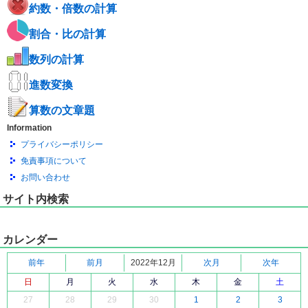
約数・倍数の計算
割合・比の計算
数列の計算
進数変換
算数の文章題
Information
プライバシーポリシー
免責事項について
お問い合わせ
サイト内検索
カレンダー
前年
前月
2022年12月
次月
次年
日
月
火
水
木
金
土
27
28
29
30
1
2
3