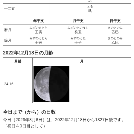
房
とる
十二直
執
年干支
月干支
日干支
みずのえとら
みずのとのうし
きのとのみ
暦月
壬寅
癸丑
乙巳
みずのえとら
みずのえね
きのとのみ
節月
壬寅
壬子
乙巳
2022年12月18日の月齢
月齢
月
24.16
今日まで（から）の日数
今日（2026年8月6日）は、2022年12月18日から1327日後です。
（初日を0日目として）