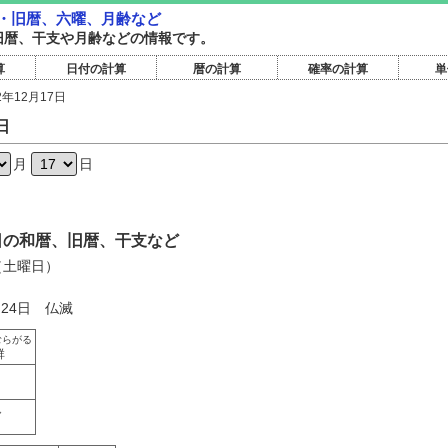
和暦・旧暦、六曜、月齢など
和暦旧暦、干支や月齢などの情報です。
算
日付の計算
暦の計算
確率の計算
単
2年12月17日
日
月
日
17日の和暦、旧暦、干支など
日（土曜日）
月24日 仏滅
むらがる
群
ん