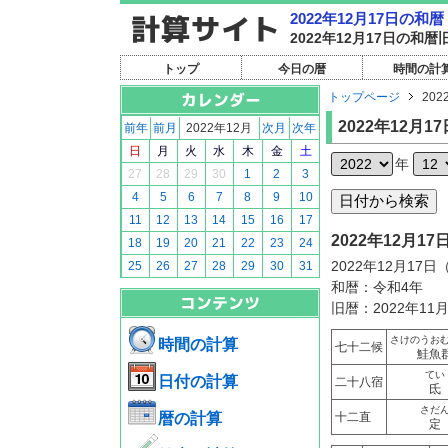
2022年12月17日の
2022年12月17日の
トップ
今日の暦
時間の計
トップページ
202
2022年12月17
前年
前月
2022年12月
次月
次年
日
月
火
水
木
金
土
年
27
28
29
30
1
2
3
4
5
6
7
8
9
10
11
12
13
14
15
16
17
2022年12月
18
19
20
21
22
23
24
2022年12月17
25
26
27
28
29
30
31
和暦：令和4年
旧暦：2022年11
さけのうお
時間の計算
七十二候
鮭魚
てい
日付の計算
二十八宿
氐
さだ
暦の計算
十二直
定