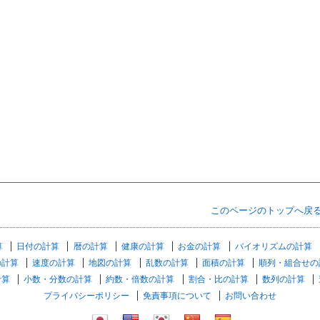
このページのトップへ戻
算
日付の計算
暦の計算
健康の計算
お金の計算
バイオリズムの計算
の計算
速度の計算
地図の計算
乱数の計算
面積の計算
順列・組合せの
計算
小数・分数の計算
約数・倍数の計算
割合・比の計算
数列の計算
プライバシーポリシー
免責事項について
お問い合わせ