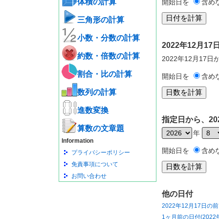
体積の計算
開始日を
含め
三角形の計算
小数・分数の計算
2022年12月
約数・倍数の計算
2022年12月17
割合・比の計算
開始日を
含め
数列の計算
進数変換
指定日から、20
算数の文章題
年
Information
開始日を
含め
プライバシーポリシー
免責事項について
お問い合わせ
他の日付
2022年12月17日の
1ヶ月前の日付(2022年