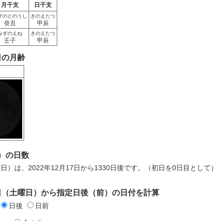
月干支
日干支
ずのとのうし
きのえたつ
癸丑
甲辰
みずのえね
きのえたつ
壬子
甲辰
7日の月齢
）の日数
8日）は、2022年12月17日から1330日後です。（初日を0日目として）
17日（土曜日）から指定日後（前）の日付を計算
日後
日前