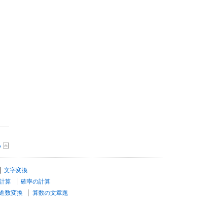
る
文字変換
計算
確率の計算
進数変換
算数の文章題