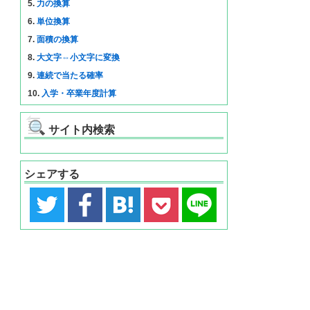
5.
力の換算
6.
単位換算
7.
面積の換算
8.
大文字⇔小文字に変換
9.
連続で当たる確率
10.
入学・卒業年度計算
サイト内検索
シェアする