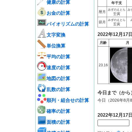
健康の計算
年干支
みずのえとら
み
暦月
お金の計算
壬寅
みずのえとら
節月
バイオリズムの計算
壬寅
2022年12月1
文字変換
月齢
月
単位換算
平均の計算
23.16
速度の計算
地図の計算
乱数の計算
今日まで（から
順列・組合せの計算
今日（2026年8月
確率の計算
2022年12月
面積の計算