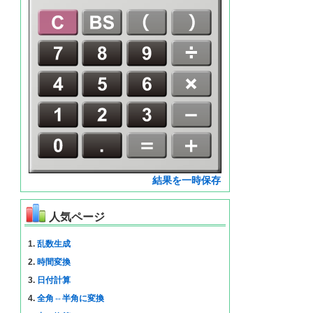
結果を一時保存
人気ページ
1.
乱数生成
2.
時間変換
3.
日付計算
4.
全角⇔半角に変換