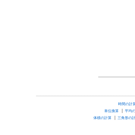
時間の計
単位換算
平均
体積の計算
三角形の