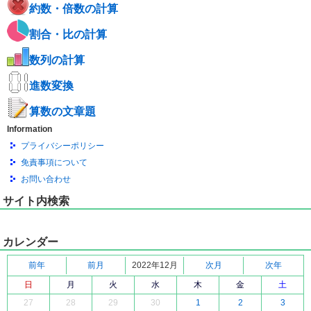
約数・倍数の計算
割合・比の計算
数列の計算
進数変換
算数の文章題
Information
プライバシーポリシー
免責事項について
お問い合わせ
サイト内検索
カレンダー
前年
前月
2022年12月
次月
次年
日
月
火
水
木
金
土
27
28
29
30
1
2
3