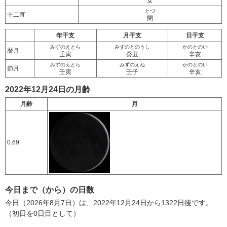
女
とづ
十二直
閉
年干支
月干支
日干支
みずのえとら
みずのとのうし
かのとのい
暦月
壬寅
癸丑
辛亥
みずのえとら
みずのえね
かのとのい
節月
壬寅
壬子
辛亥
2022年12月24日の月齢
月齢
月
0.69
今日まで（から）の日数
今日（2026年8月7日）は、2022年12月24日から1322日後です。
（初日を0日目として）