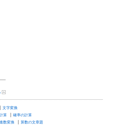
る
文字変換
計算
確率の計算
進数変換
算数の文章題