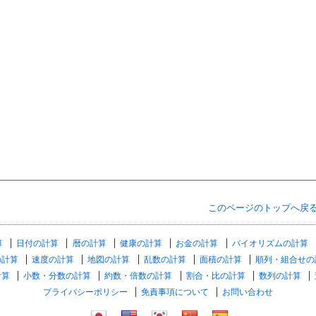
このページのトップへ戻
算
日付の計算
暦の計算
健康の計算
お金の計算
バイオリズムの計算
の計算
速度の計算
地図の計算
乱数の計算
面積の計算
順列・組合せの
計算
小数・分数の計算
約数・倍数の計算
割合・比の計算
数列の計算
プライバシーポリシー
免責事項について
お問い合わせ