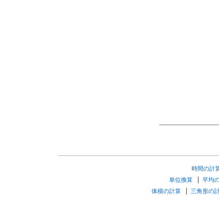
時間の計
単位換算
平均
体積の計算
三角形の