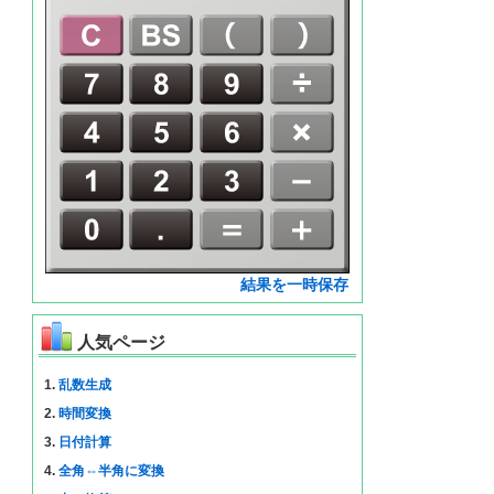
結果を一時保存
人気ページ
1.
乱数生成
2.
時間変換
3.
日付計算
4.
全角⇔半角に変換