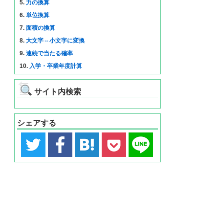
5.
力の換算
6.
単位換算
7.
面積の換算
8.
大文字⇔小文字に変換
9.
連続で当たる確率
10.
入学・卒業年度計算
サイト内検索
シェアする