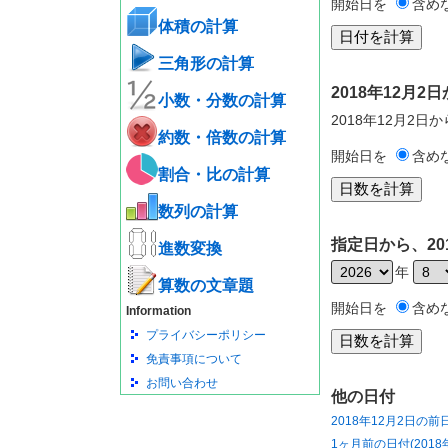
開始日を
含め
体積の計算
三角形の計算
2018年12月
小数・分数の計算
2018年12月2日
約数・倍数の計算
開始日を
含め
割合・比の計算
数列の計算
指定日から、20
進数変換
年
算数の文章題
開始日を
含め
Information
プライバシーポリシー
免責事項について
お問い合わせ
他の日付
2018年12月2日の前
1ヶ月前の日付(2018