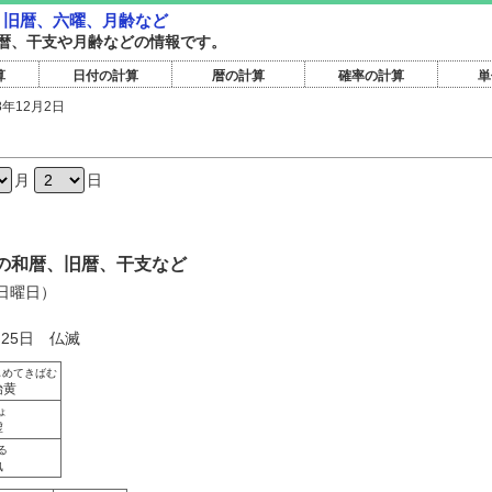
暦・旧暦、六曜、月齢など
暦旧暦、干支や月齢などの情報です。
算
日付の計算
暦の計算
確率の計算
単
8年12月2日
日
月
日
2日の和暦、旧暦、干支など
（日曜日）
月25日 仏滅
じめてきばむ
始黄
ょ
虚
る
執