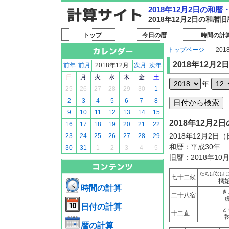
2018年12月2日の和
2018年12月2日の和
トップ
今日の暦
時間の計
トップページ
201
2018年12月2
前年
前月
2018年12月
次月
次年
日
月
火
水
木
金
土
年
25
26
27
28
29
30
1
2
3
4
5
6
7
8
9
10
11
12
13
14
15
2018年12月
16
17
18
19
20
21
22
2018年12月2日
23
24
25
26
27
28
29
和暦：平成30年
30
31
1
2
3
4
5
旧暦：2018年10
たちばなは
七十二候
橘
時間の計算
き
二十八宿
日付の計算
と
十二直
暦の計算