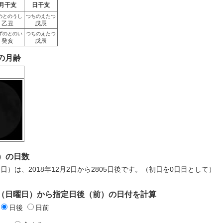
月干支
日干支
のとのうし
つちのえたつ
乙丑
戊辰
ずのとのい
つちのえたつ
癸亥
戊辰
日の月齢
）の日数
7日）は、2018年12月2日から2805日後です。（初日を0日目として）
2日（日曜日）から指定日後（前）の日付を計算
日後
日前