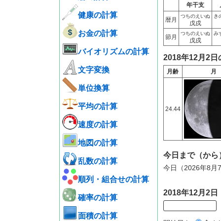
年干支
健康の計算
つちのえいぬ
き
暦月
戊戌
お金の計算
つちのえいぬ
み
節月
戊戌
バイオリズムの計算
2018年12月2
文字変換
月齢
月
単位換算
平均の計算
24.44
速度の計算
地図の計算
今日まで（から
乱数の計算
今日（2026年8月
順列・組合せの計算
2018年12月
確率の計算
面積の計算