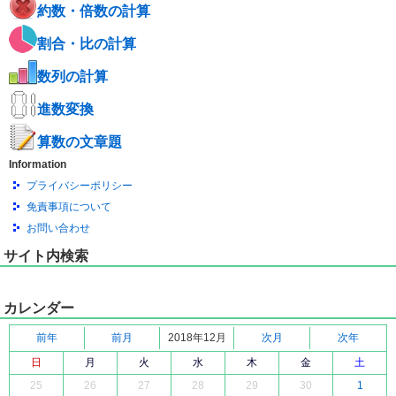
約数・倍数の計算
割合・比の計算
数列の計算
進数変換
算数の文章題
Information
プライバシーポリシー
免責事項について
お問い合わせ
サイト内検索
カレンダー
前年
前月
2018年12月
次月
次年
日
月
火
水
木
金
土
25
26
27
28
29
30
1