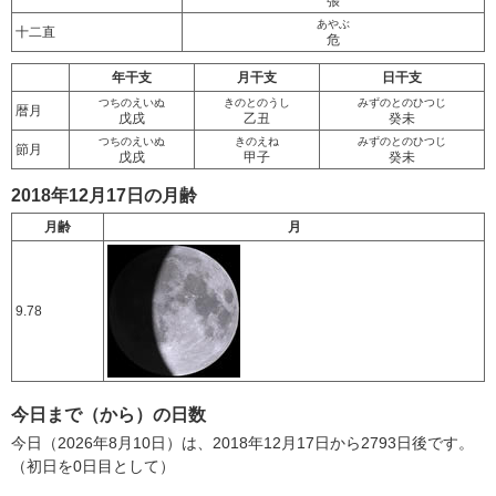
張
あやぶ
十二直
危
年干支
月干支
日干支
つちのえいぬ
きのとのうし
みずのとのひつじ
暦月
戊戌
乙丑
癸未
つちのえいぬ
きのえね
みずのとのひつじ
節月
戊戌
甲子
癸未
2018年12月17日の月齢
月齢
月
9.78
今日まで（から）の日数
今日（2026年8月10日）は、2018年12月17日から2793日後です。
（初日を0日目として）