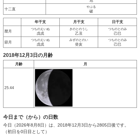
危
やぶる
十二直
破
年干支
月干支
日干支
つちのえいぬ
きのとのうし
つちのとのみ
暦月
戊戌
乙丑
己巳
つちのえいぬ
みずのとのい
つちのとのみ
節月
戊戌
癸亥
己巳
2018年12月3日の月齢
月齢
月
25.44
今日まで（から）の日数
今日（2026年8月8日）は、2018年12月3日から2805日後です。
（初日を0日目として）