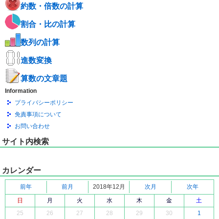
約数・倍数の計算
割合・比の計算
数列の計算
進数変換
算数の文章題
Information
プライバシーポリシー
免責事項について
お問い合わせ
サイト内検索
カレンダー
前年
前月
2018年12月
次月
次年
日
月
火
水
木
金
土
25
26
27
28
29
30
1