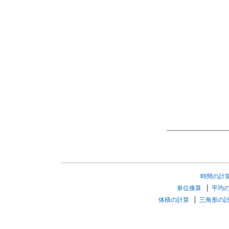
時間の計
単位換算
平均
体積の計算
三角形の