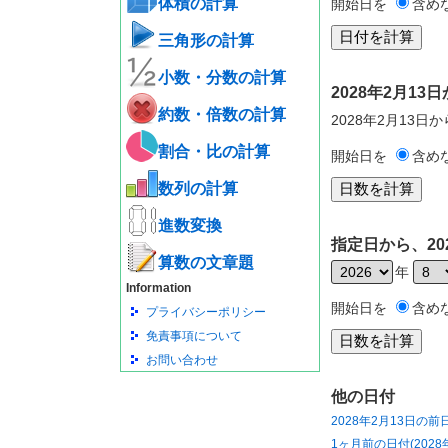
体積の計算
開始日を
含め
三角形の計算
小数・分数の計算
2028年2月1
約数・倍数の計算
2028年2月13日
割合・比の計算
開始日を
含め
数列の計算
進数変換
指定日から、20
算数の文章題
年
Information
開始日を
含め
プライバシーポリシー
免責事項について
お問い合わせ
他の日付
2028年2月13日の前
1ヶ月前の日付(2028