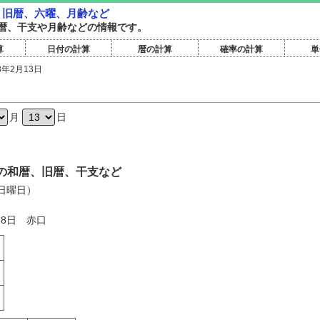
暦・旧暦、六曜、月齢など
暦旧暦、干支や月齢などの情報です。
算
日付の計算
暦の計算
確率の計算
単
8年2月13日
日
月
日
3日の和暦、旧暦、干支など
（日曜日）
18日 赤口
く