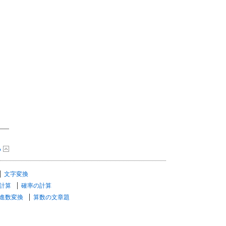
る
文字変換
計算
確率の計算
進数変換
算数の文章題