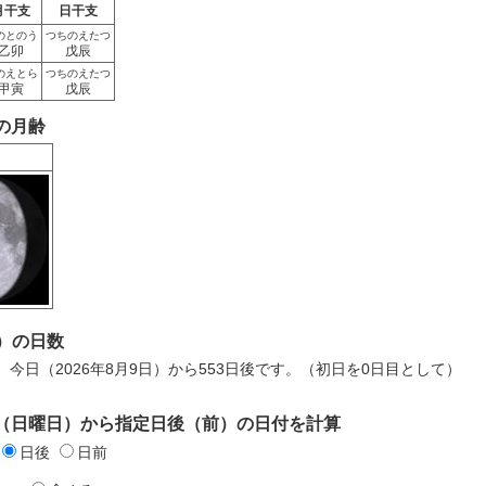
月干支
日干支
のとのう
つちのえたつ
乙卯
戊辰
のえとら
つちのえたつ
甲寅
戊辰
日の月齢
）の日数
日は、今日（2026年8月9日）から553日後です。（初日を0日目として）
3日（日曜日）から指定日後（前）の日付を計算
日後
日前