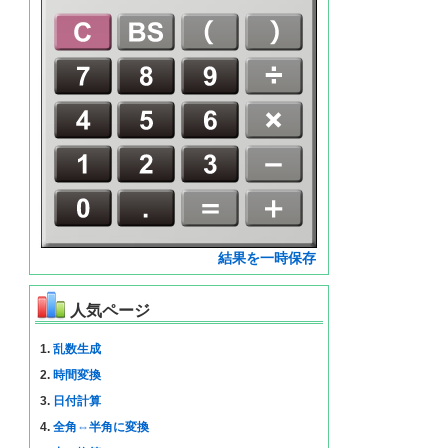
結果を一時保存
人気ページ
1.
乱数生成
2.
時間変換
3.
日付計算
4.
全角⇔半角に変換