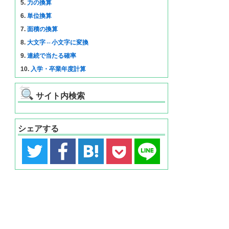
5.
力の換算
6.
単位換算
7.
面積の換算
8.
大文字⇔小文字に変換
9.
連続で当たる確率
10.
入学・卒業年度計算
サイト内検索
シェアする