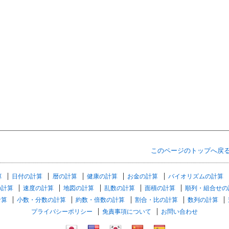
このページのトップへ戻
算
日付の計算
暦の計算
健康の計算
お金の計算
バイオリズムの計算
の計算
速度の計算
地図の計算
乱数の計算
面積の計算
順列・組合せの
計算
小数・分数の計算
約数・倍数の計算
割合・比の計算
数列の計算
プライバシーポリシー
免責事項について
お問い合わせ