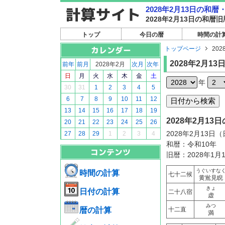
2028年2月13日の和
2028年2月13日の和
トップ
今日の暦
時間の計
トップページ
202
2028年2月13
前年
前月
2028年2月
次月
次年
日
月
火
水
木
金
土
年
30
31
1
2
3
4
5
6
7
8
9
10
11
12
13
14
15
16
17
18
19
2028年2月1
20
21
22
23
24
25
26
2028年2月13日
27
28
29
1
2
3
4
和暦：令和10年
旧暦：2028年1月
うぐいすな
時間の計算
七十二候
黄鴬見睨
きょ
日付の計算
二十八宿
虚
みつ
暦の計算
十二直
満