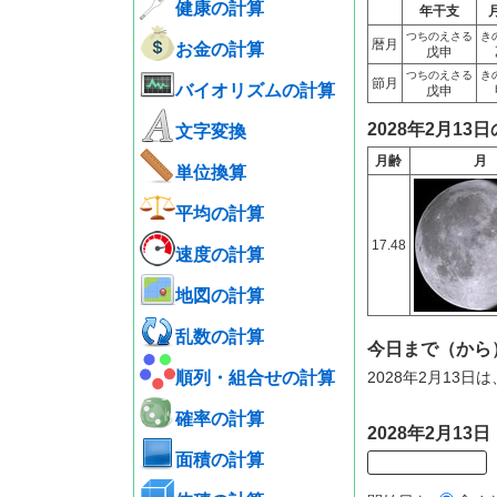
健康の計算
年干支
つちのえさる
き
暦月
お金の計算
戊申
つちのえさる
き
節月
バイオリズムの計算
戊申
2028年2月13
文字変換
月齢
月
単位換算
平均の計算
17.48
速度の計算
地図の計算
乱数の計算
今日まで（から
順列・組合せの計算
2028年2月13
確率の計算
2028年2月1
面積の計算