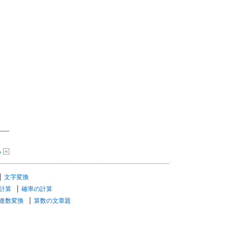
る
文字変換
計算
確率の計算
進数変換
算数の文章題