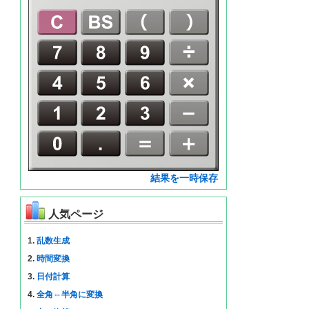
結果を一時保存
人気ページ
1.
乱数生成
2.
時間変換
3.
日付計算
4.
全角⇔半角に変換