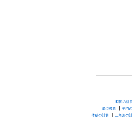
時間の計
単位換算
平均
体積の計算
三角形の