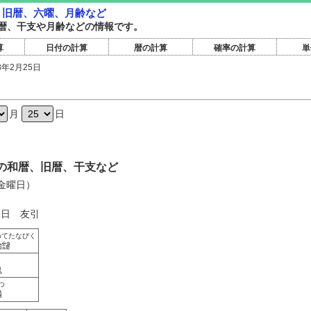
暦・旧暦、六曜、月齢など
暦旧暦、干支や月齢などの情報です。
算
日付の計算
暦の計算
確率の計算
単
8年2月25日
日
月
日
5日の和暦、旧暦、干支など
（金曜日）
1日 友引
めてたなびく
始靆
き
鬼
つ
満