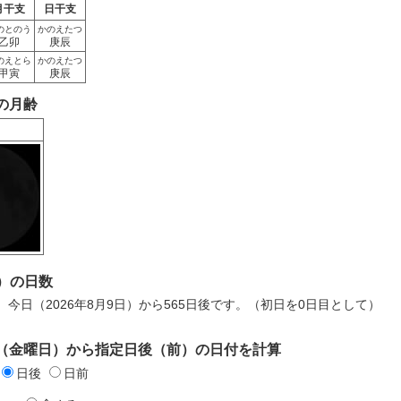
月干支
日干支
のとのう
かのえたつ
乙卯
庚辰
のえとら
かのえたつ
甲寅
庚辰
日の月齢
）の日数
日は、今日（2026年8月9日）から565日後です。（初日を0日目として）
5日（金曜日）から指定日後（前）の日付を計算
日後
日前