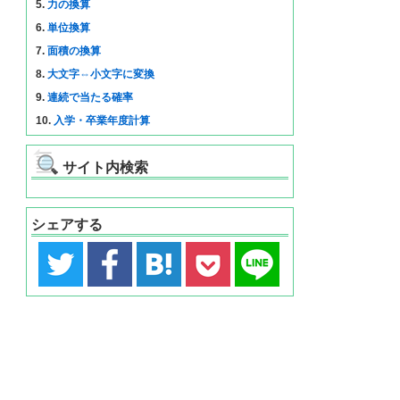
5.
力の換算
6.
単位換算
7.
面積の換算
8.
大文字⇔小文字に変換
9.
連続で当たる確率
10.
入学・卒業年度計算
サイト内検索
シェアする