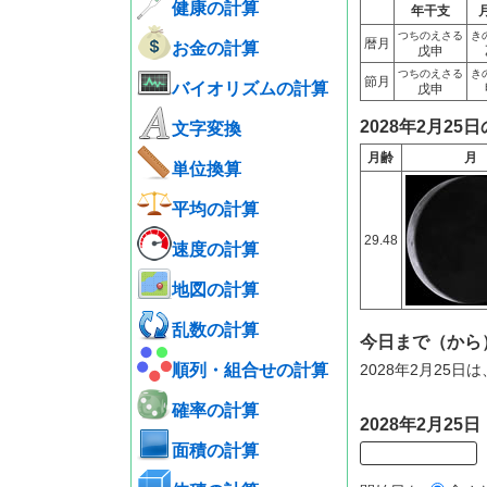
健康の計算
年干支
つちのえさる
き
暦月
お金の計算
戊申
つちのえさる
き
節月
バイオリズムの計算
戊申
2028年2月25
文字変換
月齢
月
単位換算
平均の計算
29.48
速度の計算
地図の計算
乱数の計算
今日まで（から
順列・組合せの計算
2028年2月25
確率の計算
2028年2月2
面積の計算