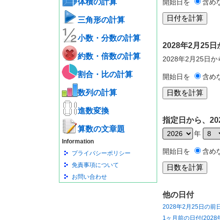
体積の計算
開始日を
含め
三角形の計算
小数・分数の計算
2028年2月2
約数・倍数の計算
2028年2月25日
割合・比の計算
開始日を
含め
数列の計算
進数変換
指定日から、20
算数の文章題
年
Information
開始日を
含め
プライバシーポリシー
免責事項について
お問い合わせ
他の日付
2028年2月25日の前
1ヶ月前の日付(2028