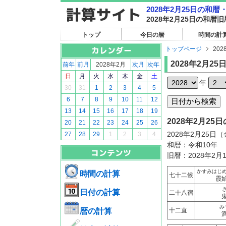
2028年2月25日の和
2028年2月25日の和
トップ
今日の暦
時間の計
トップページ
202
2028年2月25
前年
前月
2028年2月
次月
次年
日
月
火
水
木
金
土
年
30
31
1
2
3
4
5
6
7
8
9
10
11
12
13
14
15
16
17
18
19
2028年2月2
20
21
22
23
24
25
26
2028年2月25日
27
28
29
1
2
3
4
和暦：令和10年
旧暦：2028年2月
かすみはじ
時間の計算
七十二候
霞
日付の計算
二十八宿
み
暦の計算
十二直