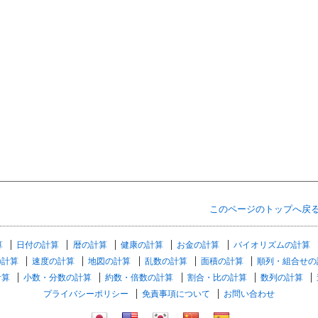
このページのトップへ戻
算
日付の計算
暦の計算
健康の計算
お金の計算
バイオリズムの計算
の計算
速度の計算
地図の計算
乱数の計算
面積の計算
順列・組合せの
計算
小数・分数の計算
約数・倍数の計算
割合・比の計算
数列の計算
プライバシーポリシー
免責事項について
お問い合わせ