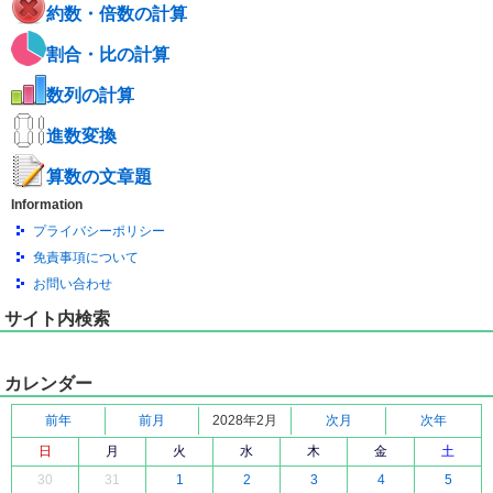
約数・倍数の計算
割合・比の計算
数列の計算
進数変換
算数の文章題
Information
プライバシーポリシー
免責事項について
お問い合わせ
サイト内検索
カレンダー
前年
前月
2028年2月
次月
次年
日
月
火
水
木
金
土
30
31
1
2
3
4
5