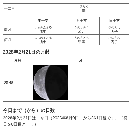
畢
ひらく
十二直
開
年干支
月干支
日干支
つちのえさる
きのとのう
ひのえね
暦月
戊申
乙卯
丙子
つちのえさる
きのえとら
ひのえね
節月
戊申
甲寅
丙子
2028年2月21日の月齢
月齢
月
25.48
今日まで（から）の日数
2028年2月21日は、今日（2026年8月9日）から561日後です。（初
日を0日目として）