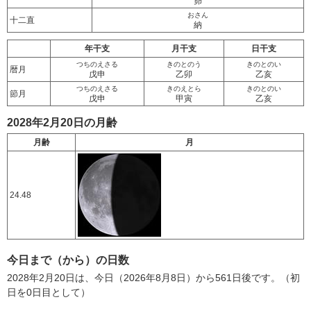
昴
おさん
十二直
納
年干支
月干支
日干支
つちのえさる
きのとのう
きのとのい
暦月
戊申
乙卯
乙亥
つちのえさる
きのえとら
きのとのい
節月
戊申
甲寅
乙亥
2028年2月20日の月齢
月齢
月
24.48
今日まで（から）の日数
2028年2月20日は、今日（2026年8月8日）から561日後です。（初
日を0日目として）