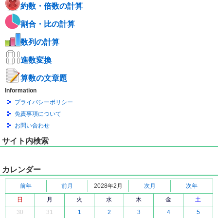
約数・倍数の計算
割合・比の計算
数列の計算
進数変換
算数の文章題
Information
プライバシーポリシー
免責事項について
お問い合わせ
サイト内検索
カレンダー
前年
前月
2028年2月
次月
次年
日
月
火
水
木
金
土
30
31
1
2
3
4
5