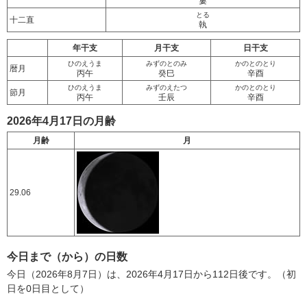
婁
とる
十二直
執
年干支
月干支
日干支
ひのえうま
みずのとのみ
かのとのとり
暦月
丙午
癸巳
辛酉
ひのえうま
みずのえたつ
かのとのとり
節月
丙午
壬辰
辛酉
2026年4月17日の月齢
月齢
月
29.06
今日まで（から）の日数
今日（2026年8月7日）は、2026年4月17日から112日後です。（初
日を0日目として）