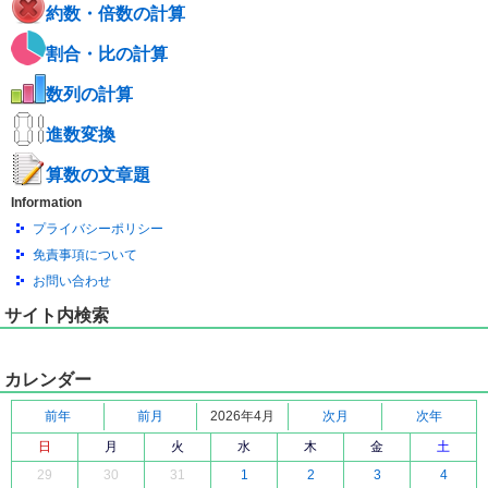
約数・倍数の計算
割合・比の計算
数列の計算
進数変換
算数の文章題
Information
プライバシーポリシー
免責事項について
お問い合わせ
サイト内検索
カレンダー
前年
前月
2026年4月
次月
次年
日
月
火
水
木
金
土
29
30
31
1
2
3
4