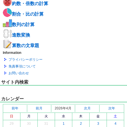
約数・倍数の計算
割合・比の計算
数列の計算
進数変換
算数の文章題
Information
プライバシーポリシー
免責事項について
お問い合わせ
サイト内検索
カレンダー
前年
前月
2026年4月
次月
次年
日
月
火
水
木
金
土
29
30
31
1
2
3
4