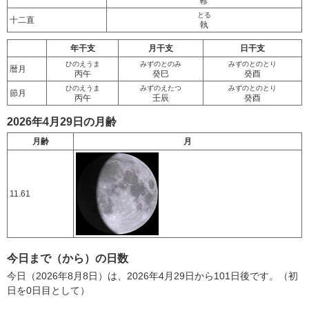
軫
とる
十二直
執
年干支
月干支
日干支
ひのえうま
みずのとのみ
みずのとのとり
暦月
丙午
癸巳
癸酉
ひのえうま
みずのえたつ
みずのとのとり
節月
丙午
壬辰
癸酉
2026年4月29日の月齢
月齢
月
11.61
今日まで（から）の日数
今日（2026年8月8日）は、2026年4月29日から101日後です。（初
日を0日目として）