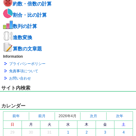
約数・倍数の計算
割合・比の計算
数列の計算
進数変換
算数の文章題
Information
プライバシーポリシー
免責事項について
お問い合わせ
サイト内検索
カレンダー
前年
前月
2026年4月
次月
次年
日
月
火
水
木
金
土
29
30
31
1
2
3
4