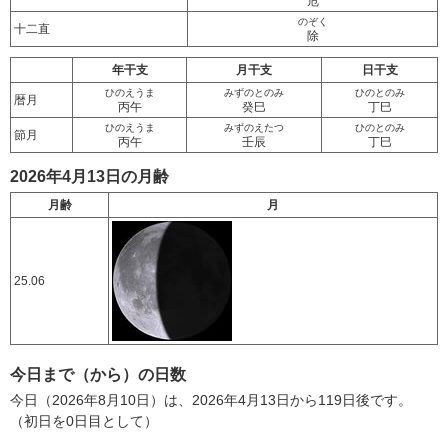
危
のぞく
十二直
除
年干支
月干支
日干支
ひのえうま
みずのとのみ
ひのとのみ
暦月
丙午
癸巳
丁巳
ひのえうま
みずのえたつ
ひのとのみ
節月
丙午
壬辰
丁巳
2026年4月13日の月齢
月齢
月
25.06
今日まで（から）の日数
今日（2026年8月10日）は、2026年4月13日から119日後です。
（初日を0日目として）