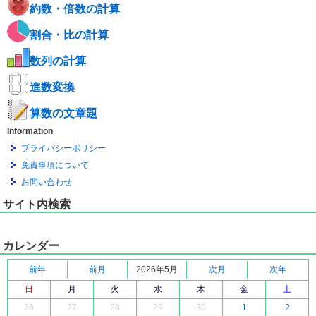
約数・倍数の計算
割合・比の計算
数列の計算
進数変換
算数の文章題
Information
プライバシーポリシー
免責事項について
お問い合わせ
サイト内検索
カレンダー
前年
前月
2026年5月
次月
次年
日
月
火
水
木
金
土
26
27
28
29
30
1
2