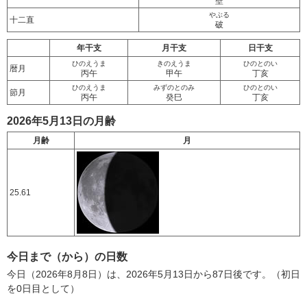
壁
やぶる
十二直
破
年干支
月干支
日干支
ひのえうま
きのえうま
ひのとのい
暦月
丙午
甲午
丁亥
ひのえうま
みずのとのみ
ひのとのい
節月
丙午
癸巳
丁亥
2026年5月13日の月齢
月齢
月
25.61
今日まで（から）の日数
今日（2026年8月8日）は、2026年5月13日から87日後です。（初日
を0日目として）