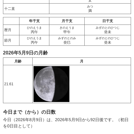
女
みつ
十二直
満
年干支
月干支
日干支
ひのえうま
きのえうま
みずのとのひつじ
暦月
丙午
甲午
癸未
ひのえうま
みずのとのみ
みずのとのひつじ
節月
丙午
癸巳
癸未
2026年5月9日の月齢
月齢
月
21.61
今日まで（から）の日数
今日（2026年8月9日）は、2026年5月9日から92日後です。（初日
を0日目として）