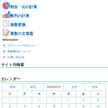
割合・比の計算
数列の計算
進数変換
算数の文章題
Information
プライバシーポリシー
免責事項について
お問い合わせ
サイト内検索
カレンダー
前年
前月
2026年5月
次月
次年
日
月
火
水
木
金
土
26
27
28
29
30
1
2
3
4
5
6
7
8
9