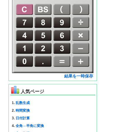
結果を一時保存
人気ページ
1.
乱数生成
2.
時間変換
3.
日付計算
4.
全角⇔半角に変換