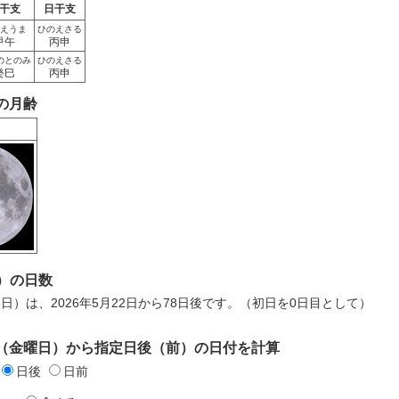
干支
日干支
えうま
ひのえさる
甲午
丙申
のとのみ
ひのえさる
癸巳
丙申
日の月齢
）の日数
月8日）は、2026年5月22日から78日後です。（初日を0日目として）
2日（金曜日）から指定日後（前）の日付を計算
日後
日前