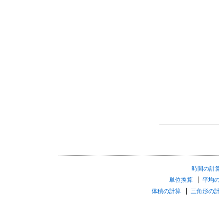
時間の計
単位換算
平均
体積の計算
三角形の