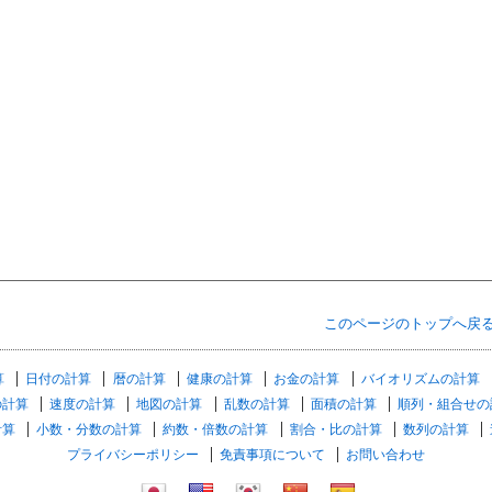
このページのトップへ戻
算
日付の計算
暦の計算
健康の計算
お金の計算
バイオリズムの計算
の計算
速度の計算
地図の計算
乱数の計算
面積の計算
順列・組合せの
計算
小数・分数の計算
約数・倍数の計算
割合・比の計算
数列の計算
プライバシーポリシー
免責事項について
お問い合わせ