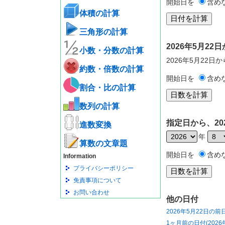
開始日を
含め
体積の計算
三角形の計算
2026年5月2
小数・分数の計算
2026年5月22日
約数・倍数の計算
開始日を
含め
割合・比の計算
数列の計算
指定日から、20
進数変換
年
算数の文章題
開始日を
含め
Information
プライバシーポリシー
免責事項について
お問い合わせ
他の日付
2026年5月22日の前
1ヶ月前の日付(2026