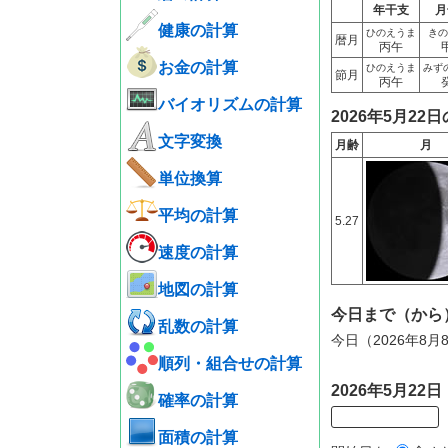
年干支
月
健康の計算
ひのえうま
きの
暦月
丙午
お金の計算
ひのえうま
みず
節月
丙午
バイオリズムの計算
2026年5月22
文字変換
月齢
月
単位換算
平均の計算
5.27
速度の計算
地図の計算
今日まで（から
乱数の計算
今日（2026年8
順列・組合せの計算
2026年5月2
確率の計算
面積の計算