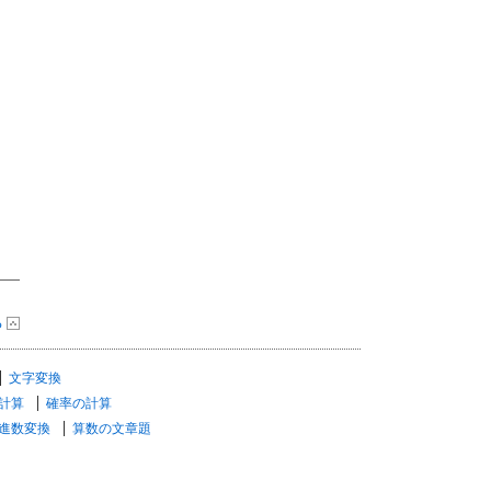
る
文字変換
計算
確率の計算
進数変換
算数の文章題