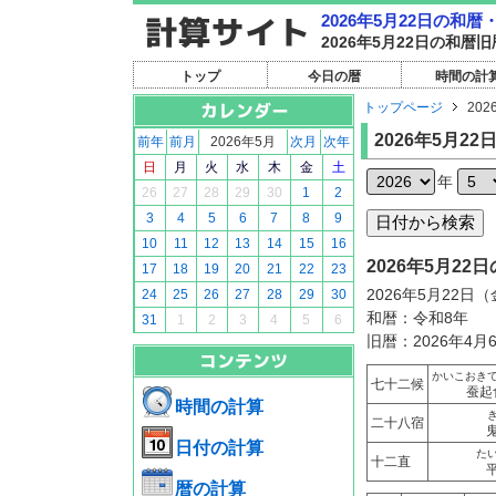
2026年5月22日の和
2026年5月22日の和
トップ
今日の暦
時間の計
トップページ
202
2026年5月22
前年
前月
2026年5月
次月
次年
日
月
火
水
木
金
土
年
26
27
28
29
30
1
2
3
4
5
6
7
8
9
10
11
12
13
14
15
16
2026年5月2
17
18
19
20
21
22
23
2026年5月22日
24
25
26
27
28
29
30
和暦：令和8年
31
1
2
3
4
5
6
旧暦：2026年4月
かいこおき
七十二候
蚕起
時間の計算
二十八宿
日付の計算
た
十二直
暦の計算