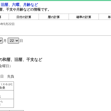
暦・旧暦、六曜、月齢など
暦旧暦、干支や月齢などの情報です。
算
日付の計算
暦の計算
確率の計算
単
6年5月22日
日
月
日
2日の和暦、旧暦、干支など
（金曜日）
6日 先負
てくわをはむ
食桑
き
鬼
いら
平