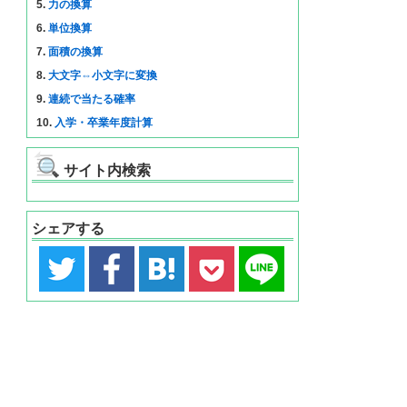
5.
力の換算
6.
単位換算
7.
面積の換算
8.
大文字⇔小文字に変換
9.
連続で当たる確率
10.
入学・卒業年度計算
サイト内検索
シェアする