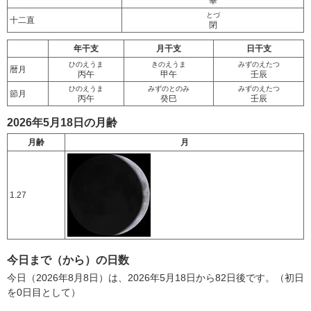
畢
とづ
十二直
閉
年干支
月干支
日干支
ひのえうま
きのえうま
みずのえたつ
暦月
丙午
甲午
壬辰
ひのえうま
みずのとのみ
みずのえたつ
節月
丙午
癸巳
壬辰
2026年5月18日の月齢
月齢
月
1.27
今日まで（から）の日数
今日（2026年8月8日）は、2026年5月18日から82日後です。（初日
を0日目として）