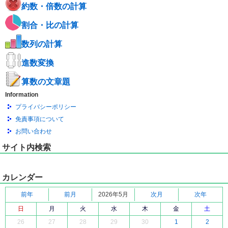
約数・倍数の計算
割合・比の計算
数列の計算
進数変換
算数の文章題
Information
プライバシーポリシー
免責事項について
お問い合わせ
サイト内検索
カレンダー
前年
前月
2026年5月
次月
次年
日
月
火
水
木
金
土
26
27
28
29
30
1
2