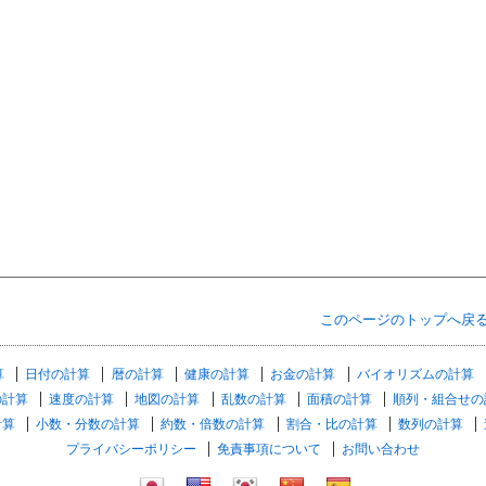
このページのトップへ戻
算
日付の計算
暦の計算
健康の計算
お金の計算
バイオリズムの計算
の計算
速度の計算
地図の計算
乱数の計算
面積の計算
順列・組合せの
計算
小数・分数の計算
約数・倍数の計算
割合・比の計算
数列の計算
プライバシーポリシー
免責事項について
お問い合わせ