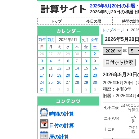
2026年5月20日の和
2026年5月20日の和
トップ
今日の暦
時間の計
トップページ
202
2026年5月20
前年
前月
2026年5月
次月
次年
日
月
火
水
木
金
土
年
26
27
28
29
30
1
2
3
4
5
6
7
8
9
10
11
12
13
14
15
16
2026年5月2
17
18
19
20
21
22
23
2026年5月20日
24
25
26
27
28
29
30
和暦：令和8年
31
1
2
3
4
5
6
旧暦：2026年4月
たけのこし
七十二候
竹笋生
時間の計算
しん
二十八宿
参
日付の計算
のぞく
十二直
除
暦の計算