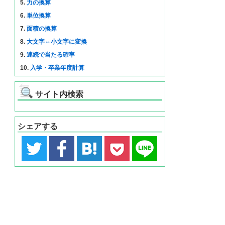
5.
力の換算
6.
単位換算
7.
面積の換算
8.
大文字⇔小文字に変換
9.
連続で当たる確率
10.
入学・卒業年度計算
サイト内検索
シェアする