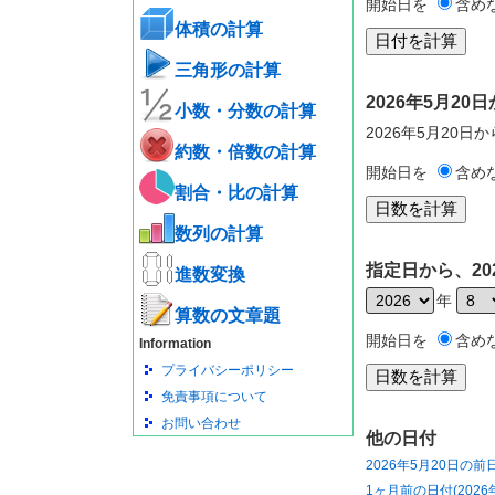
開始日を
含め
体積の計算
三角形の計算
2026年5月2
小数・分数の計算
2026年5月20日
約数・倍数の計算
開始日を
含め
割合・比の計算
数列の計算
指定日から、20
進数変換
年
算数の文章題
開始日を
含め
Information
プライバシーポリシー
免責事項について
お問い合わせ
他の日付
2026年5月20日の前
1ヶ月前の日付(2026