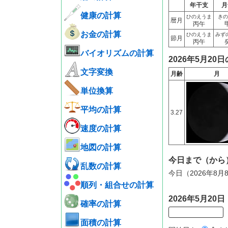
年干支
月
健康の計算
ひのえうま
きの
暦月
丙午
お金の計算
ひのえうま
みず
節月
丙午
バイオリズムの計算
2026年5月20
文字変換
月齢
月
単位換算
平均の計算
3.27
速度の計算
地図の計算
今日まで（から
乱数の計算
今日（2026年8
順列・組合せの計算
2026年5月2
確率の計算
面積の計算