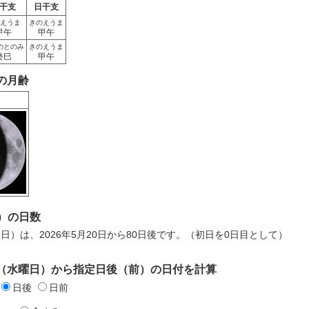
干支
日干支
えうま
きのえうま
甲午
甲午
のとのみ
きのえうま
癸巳
甲午
日の月齢
）の日数
月8日）は、2026年5月20日から80日後です。（初日を0日目として）
0日（水曜日）から指定日後（前）の日付を計算
日後
日前