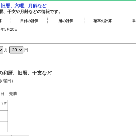
暦・旧暦、六曜、月齢など
暦旧暦、干支や月齢などの情報です。
算
日付の計算
暦の計算
確率の計算
単
6年5月20日
日
月
日
0日の和暦、旧暦、干支など
（水曜日）
4日 先勝
ょうず