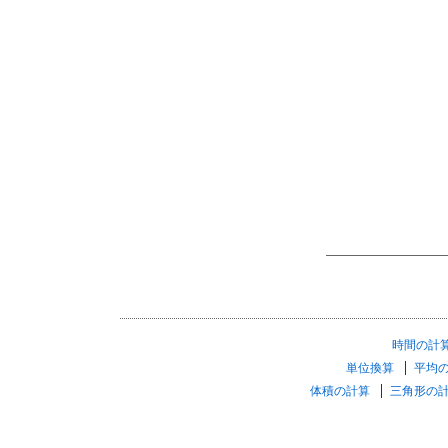
時間の計
単位換算
平均
体積の計算
三角形の