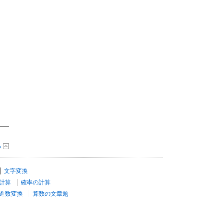
る
文字変換
計算
確率の計算
進数変換
算数の文章題