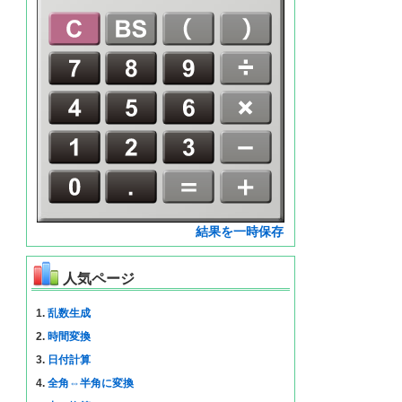
結果を一時保存
人気ページ
1.
乱数生成
2.
時間変換
3.
日付計算
4.
全角⇔半角に変換