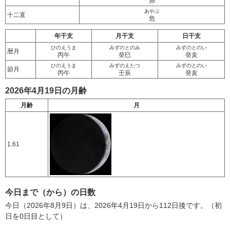
昴
あやぶ
十二直
危
年干支
月干支
日干支
ひのえうま
みずのとのみ
みずのとのい
暦月
丙午
癸巳
癸亥
ひのえうま
みずのえたつ
みずのとのい
節月
丙午
壬辰
癸亥
2026年4月19日の月齢
月齢
月
1.61
今日まで（から）の日数
今日（2026年8月9日）は、2026年4月19日から112日後です。（初
日を0日目として）