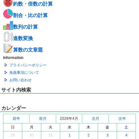
約数・倍数の計算
割合・比の計算
数列の計算
進数変換
算数の文章題
Information
プライバシーポリシー
免責事項について
お問い合わせ
サイト内検索
カレンダー
前年
前月
2026年4月
次月
次年
日
月
火
水
木
金
土
29
30
31
1
2
3
4