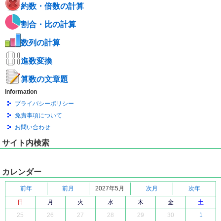
約数・倍数の計算
割合・比の計算
数列の計算
進数変換
算数の文章題
Information
プライバシーポリシー
免責事項について
お問い合わせ
サイト内検索
カレンダー
前年
前月
2027年5月
次月
次年
日
月
火
水
木
金
土
25
26
27
28
29
30
1