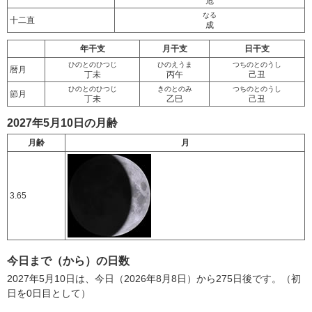
危
なる
十二直
成
年干支
月干支
日干支
ひのとのひつじ
ひのえうま
つちのとのうし
暦月
丁未
丙午
己丑
ひのとのひつじ
きのとのみ
つちのとのうし
節月
丁未
乙巳
己丑
2027年5月10日の月齢
月齢
月
3.65
今日まで（から）の日数
2027年5月10日は、今日（2026年8月8日）から275日後です。（初
日を0日目として）