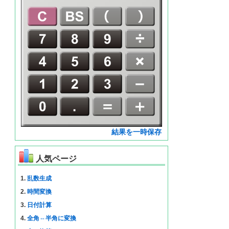
結果を一時保存
人気ページ
1.
乱数生成
2.
時間変換
3.
日付計算
4.
全角⇔半角に変換