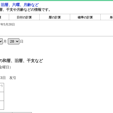
暦・旧暦、六曜、月齢など
暦旧暦、干支や月齢などの情報です。
算
日付の計算
暦の計算
確率の計算
単
7年5月28日
日
月
日
8日の和暦、旧暦、干支など
（金曜日）
23日 友引
かう