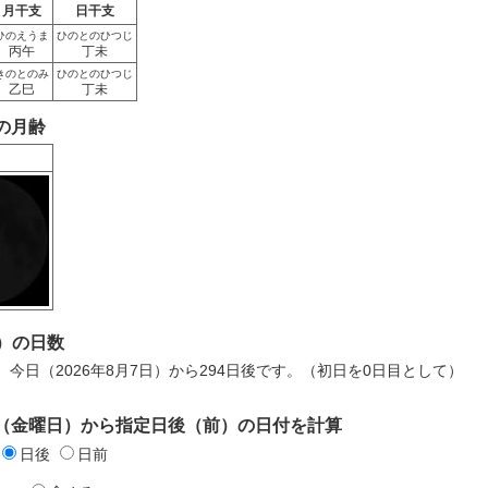
月干支
日干支
ひのえうま
ひのとのひつじ
丙午
丁未
きのとのみ
ひのとのひつじ
乙巳
丁未
日の月齢
）の日数
日は、今日（2026年8月7日）から294日後です。（初日を0日目として）
8日（金曜日）から指定日後（前）の日付を計算
日後
日前