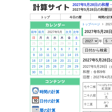
2027年5月28日の和
2027年5月28日の和
トップ
今日の暦
時間の計
トップページ
202
2027年5月28
前年
前月
2027年5月
次月
次年
日
月
火
水
木
金
土
年
25
26
27
28
29
30
1
2
3
4
5
6
7
8
9
10
11
12
13
14
15
2027年5月2
16
17
18
19
20
21
22
2027年5月28日
23
24
25
26
27
28
29
和暦：令和9年
30
31
1
2
3
4
5
旧暦：2027年4月
べにばなさ
七十二候
紅花栄
時間の計算
こう
二十八宿
亢
日付の計算
みつ
十二直
満
暦の計算