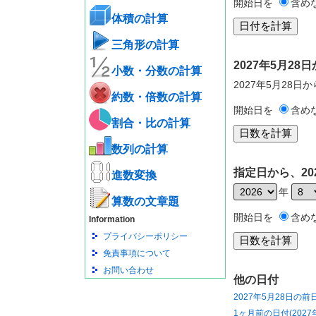
開始日を
含め
体積の計算
三角形の計算
2027年5月2
小数・分数の計算
2027年5月28日
約数・倍数の計算
開始日を
含め
割合・比の計算
数列の計算
指定日から、20
進数変換
年
算数の文章題
開始日を
含め
Information
プライバシーポリシー
免責事項について
お問い合わせ
他の日付
2027年5月28日の前
1ヶ月前の日付(2027