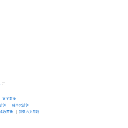
る
文字変換
計算
確率の計算
進数変換
算数の文章題