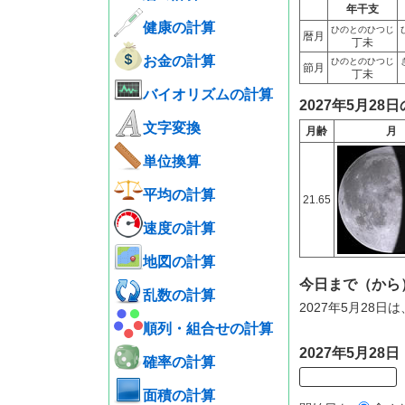
年干支
健康の計算
ひのとのひつじ
暦月
丁未
お金の計算
ひのとのひつじ
節月
丁未
バイオリズムの計算
2027年5月28
文字変換
月齢
月
単位換算
平均の計算
21.65
速度の計算
地図の計算
今日まで（から
乱数の計算
2027年5月28
順列・組合せの計算
2027年5月2
確率の計算
面積の計算