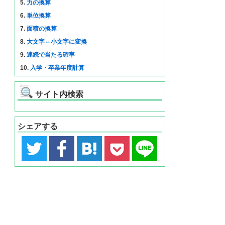
5.
力の換算
6.
単位換算
7.
面積の換算
8.
大文字⇔小文字に変換
9.
連続で当たる確率
10.
入学・卒業年度計算
サイト内検索
シェアする