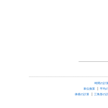
時間の計
単位換算
平均
体積の計算
三角形の