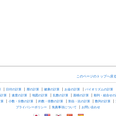
このページのトップへ戻
算
日付の計算
暦の計算
健康の計算
お金の計算
バイオリズムの計算
の計算
速度の計算
地図の計算
乱数の計算
面積の計算
順列・組合せの
計算
小数・分数の計算
約数・倍数の計算
割合・比の計算
数列の計算
プライバシーポリシー
免責事項について
お問い合わせ