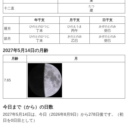
婁
たつ
十二直
建
年干支
月干支
日干支
ひのとのひつじ
ひのえうま
みずのとのみ
暦月
丁未
丙午
癸巳
ひのとのひつじ
きのとのみ
みずのとのみ
節月
丁未
乙巳
癸巳
2027年5月14日の月齢
月齢
月
7.65
今日まで（から）の日数
2027年5月14日は、今日（2026年8月9日）から278日後です。（初
日を0日目として）