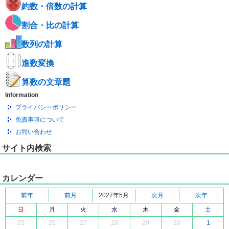
約数・倍数の計算
割合・比の計算
数列の計算
進数変換
算数の文章題
Information
プライバシーポリシー
免責事項について
お問い合わせ
サイト内検索
カレンダー
前年
前月
2027年5月
次月
次年
日
月
火
水
木
金
土
25
26
27
28
29
30
1