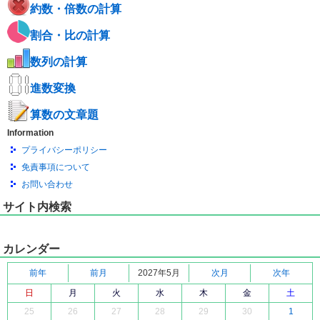
約数・倍数の計算
割合・比の計算
数列の計算
進数変換
算数の文章題
Information
プライバシーポリシー
免責事項について
お問い合わせ
サイト内検索
カレンダー
前年
前月
2027年5月
次月
次年
日
月
火
水
木
金
土
25
26
27
28
29
30
1