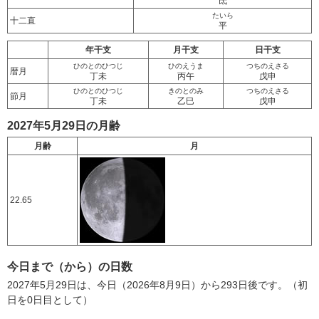
氐
たいら
十二直
平
年干支
月干支
日干支
ひのとのひつじ
ひのえうま
つちのえさる
暦月
丁未
丙午
戊申
ひのとのひつじ
きのとのみ
つちのえさる
節月
丁未
乙巳
戊申
2027年5月29日の月齢
月齢
月
22.65
今日まで（から）の日数
2027年5月29日は、今日（2026年8月9日）から293日後です。（初
日を0日目として）